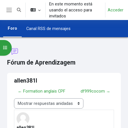
Salta al contenido principal
En este momento está
usando el acceso para
Acceder
Selector de búsqueda de entrada
Panel lateral
invitados
Foro
Canal RSS de mensajes
Abrir índice del curso
Fórum de Aprendizagem
allen381l
← Formation anglais CPF
df999cocom →
Mostrar modo
allen381l
Número de respuestas: 0