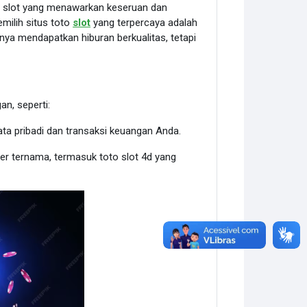
an slot yang menawarkan keseruan dan
milih situs toto
slot
yang terpercaya adalah
nya mendapatkan hiburan berkualitas, tetapi
n, seperti:
a pribadi dan transaksi keuangan Anda.
der ternama, termasuk toto slot 4d yang