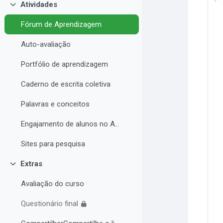
Atividades
Contrair
Fórum de Aprendizagem
Auto-avaliação
Portfólio de aprendizagem
Caderno de escrita coletiva
Palavras e conceitos
Engajamento de alunos no AVA e Desempenho Acadêmico
Sites para pesquisa
Extras
Contrair
Avaliação do curso
Questionário final