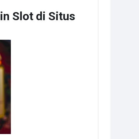
 Slot di Situs