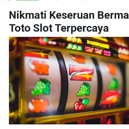
Nikmati Keseruan Bermain
Toto Slot Terpercaya