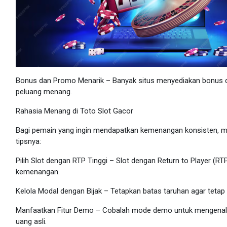
Bonus dan Promo Menarik – Banyak situs menyediakan bonus
peluang menang.
Rahasia Menang di Toto Slot Gacor
Bagi pemain yang ingin mendapatkan kemenangan konsisten, men
tipsnya:
Pilih Slot dengan RTP Tinggi – Slot dengan Return to Player (RT
kemenangan.
Kelola Modal dengan Bijak – Tetapkan batas taruhan agar tetap
Manfaatkan Fitur Demo – Cobalah mode demo untuk mengenal 
uang asli.