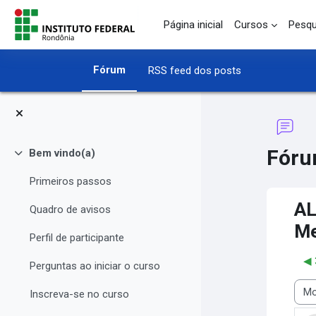
Ir para o conteúdo principal
Página inicial
Cursos
Pesqu
Fórum
RSS feed dos posts
Fóru
Bem vindo(a)
Contrair
Primeiros passos
AL
Quadro de avisos
M
Perfil de participante
◀︎
Perguntas ao iniciar o curso
Inscreva-se no curso
Modo