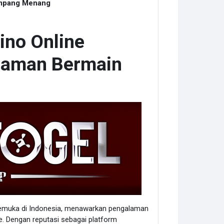
ampang Menang
ino Online
laman Bermain
rkemuka di Indonesia, menawarkan pengalaman
e. Dengan reputasi sebagai platform