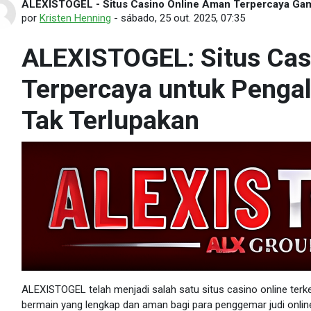
ALEXISTOGEL - Situs Casino Online Aman Terpercaya G
Número de respostas: 0
por
Kristen Henning
-
sábado, 25 out. 2025, 07:35
ALEXISTOGEL: Situs Cas
Terpercaya untuk Penga
Tak Terlupakan
ALEXISTOGEL telah menjadi salah satu situs casino online te
bermain yang lengkap dan aman bagi para penggemar judi onlin