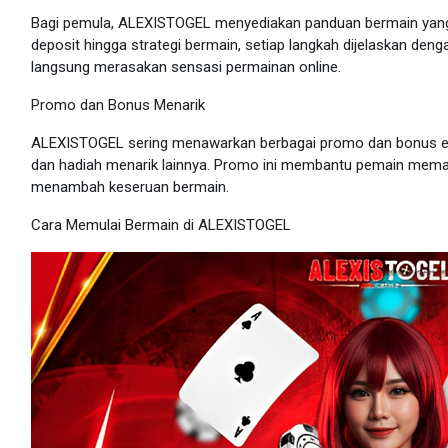
Bagi pemula, ALEXISTOGEL menyediakan panduan bermain yang j
deposit hingga strategi bermain, setiap langkah dijelaskan deng
langsung merasakan sensasi permainan online.
Promo dan Bonus Menarik
ALEXISTOGEL sering menawarkan berbagai promo dan bonus eks
dan hadiah menarik lainnya. Promo ini membantu pemain mema
menambah keseruan bermain.
Cara Memulai Bermain di ALEXISTOGEL