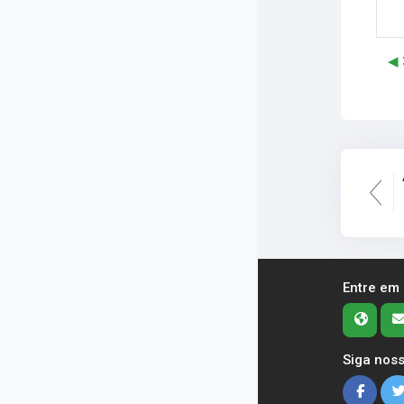
◀︎
Entre em
Siga noss