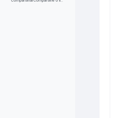
CompartilharCompartilhe o link do curso em suas re...