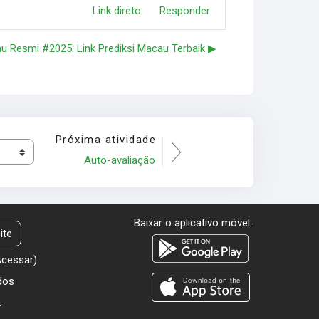
Link direto
Responder
Resmi #2025: Link Prediksi Macau Terbaik ▶︎
Próxima atividade
Auto-avaliação
Baixar o aplicativo móvel.
ite
Acessar
)
dos
.