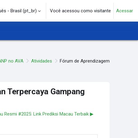
s - Brasil ‎(pt_br)‎
Você acessou como visitante
Acessar
e pesquisa
ANP no AVA
Atividades
Fórum de Aprendizagem
an Terpercaya Gampang
Resmi #2025: Link Prediksi Macau Terbaik ▶︎