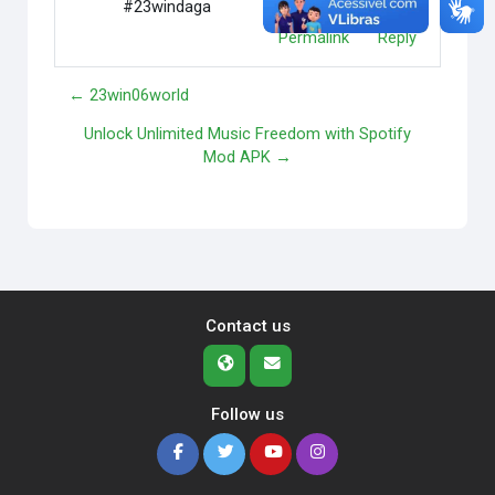
#23windaga
Permalink
Reply
← 23win06world
Unlock Unlimited Music Freedom with Spotify
Mod APK →
Contact us
Follow us