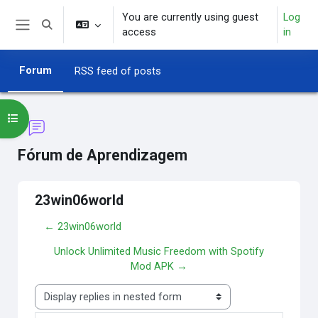
Skip to main content
You are currently using guest
Log
Toggle search input
access
in
Side panel
Forum
RSS feed of posts
Open course index
Fórum de Aprendizagem
23win06world
← 23win06world
Unlock Unlimited Music Freedom with Spotify
Mod APK →
Display mode