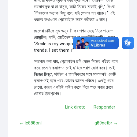
জীবনের দর্শনও প্রকাশ করে ক্যাপশনে। যেমন— “কেউ
ভালোবাসুক বা না বাসুক, আমি নিজের মতোই খুশি,” কিংবা
“নীরবতাও অনেক কিছু বলে, যদি শোনার মন থাকে।” এই
ধরনের কথাগুলো প্রোফাইলে আনে গভীরতা ও ভাব।
ছেলেরা চাইলে মুড অনুযায়ী ক্যাপশন বেছে নিতে পারে—
রোমান্টিক, ফানি, মোটিভেশনাল বা অ্যাটিটিউডধর্মী। যেমন—
“Smile is my weapon,” বা “I don’t follow
trends, I set them।”
সবশেষে বলা যায়, প্রোফাইল ছবি যেমন নিজের পরিচয় বহন
করে, তেমনি ক্যাপশন সেই ছবিতে প্রাণ যোগ করে। তাই
নিজের চিন্তা, স্টাইল ও মানসিকতার সঙ্গে মানানসই একটি
ক্যাপশনই হতে পারে তোমার আসল পরিচয়। একটু ভেবে
লেখো, কারণ একটাই লাইন বদলে দিতে পারে সবার চোখে
তোমার ইমপ্রেশন।
Link direto
Responder
← lc888onl
g89netbr →