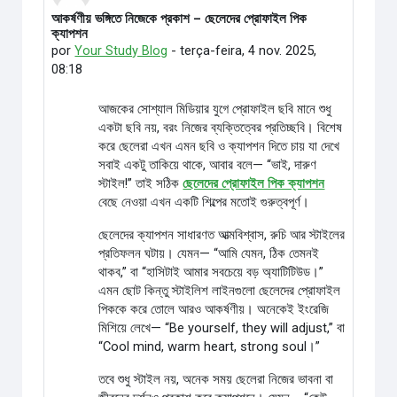
আকর্ষণীয় ভঙ্গিতে নিজেকে প্রকাশ – ছেলেদের প্রোফাইল পিক
Número de respostas: 0
ক্যাপশন
por
Your Study Blog
-
terça-feira, 4 nov. 2025,
08:18
আজকের সোশ্যাল মিডিয়ার যুগে প্রোফাইল ছবি মানে শুধু
একটা ছবি নয়, বরং নিজের ব্যক্তিত্বের প্রতিচ্ছবি। বিশেষ
করে ছেলেরা এখন এমন ছবি ও ক্যাপশন দিতে চায় যা দেখে
সবাই একটু তাকিয়ে থাকে, আবার বলে— “ভাই, দারুণ
স্টাইল!” তাই সঠিক
ছেলেদের প্রোফাইল পিক ক্যাপশন
বেছে নেওয়া এখন একটি শিল্পের মতোই গুরুত্বপূর্ণ।
ছেলেদের ক্যাপশন সাধারণত আত্মবিশ্বাস, রুচি আর স্টাইলের
প্রতিফলন ঘটায়। যেমন— “আমি যেমন, ঠিক তেমনই
থাকব,” বা “হাসিটাই আমার সবচেয়ে বড় অ্যাটিটিউড।”
এমন ছোট কিন্তু স্টাইলিশ লাইনগুলো ছেলেদের প্রোফাইল
পিককে করে তোলে আরও আকর্ষণীয়। অনেকেই ইংরেজি
মিশিয়ে লেখে— “Be yourself, they will adjust,” বা
“Cool mind, warm heart, strong soul।”
তবে শুধু স্টাইল নয়, অনেক সময় ছেলেরা নিজের ভাবনা বা