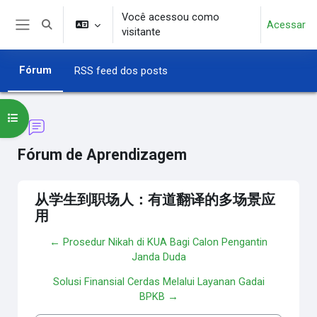
Ir para o conteúdo principal
Você acessou como
Acessar
Alternar entrada de pesquisa
visitante
Painel lateral
Fórum
RSS feed dos posts
Abrir índice do curso
Fórum de Aprendizagem
从学生到职场人：有道翻译的多场景应
用
← Prosedur Nikah di KUA Bagi Calon Pengantin
Janda Duda
Solusi Finansial Cerdas Melalui Layanan Gadai
BPKB →