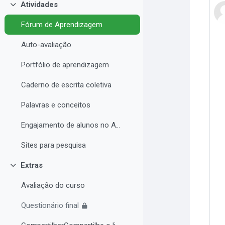
Atividades
Contrair
Fórum de Aprendizagem
Auto-avaliação
Portfólio de aprendizagem
Caderno de escrita coletiva
Palavras e conceitos
Engajamento de alunos no AVA e Desempenho Acadêmico
Sites para pesquisa
Extras
Contrair
Avaliação do curso
Questionário final