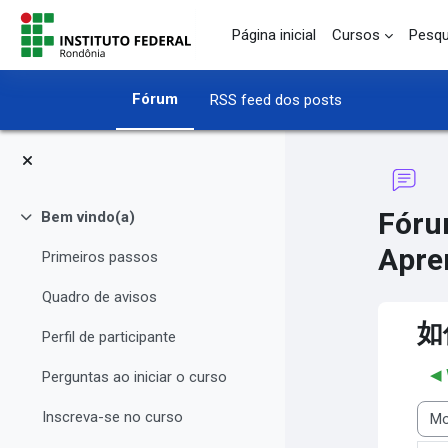
Ir para o conteúdo principal
Página inicial
Cursos
Pesqu
Fórum
RSS feed dos posts
Fóru
Bem vindo(a)
Contrair
Apre
Primeiros passos
Quadro de avisos
如
Perfil de participante
◀
Perguntas ao iniciar o curso
Inscreva-se no curso
Modo