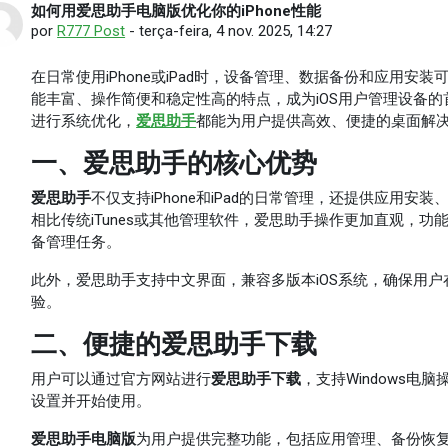
如何用爱思助手电脑版优化你的iPhone性能
Número de respostas: 0
por
R777 Post
-
terça-feira, 4 nov. 2025, 14:27
在日常使用iPhone或iPad时，设备管理、数据备份和应用安
能丰富、操作简便和稳定性高的特点，成为iOS用户管理设备
进行系统优化，
爱思助手
都能为用户提供高效、便捷的桌面解
一、爱思助手的核心优势
爱思助手
不仅支持iPhone和iPad的日常管理，还提供应用
相比传统iTunes或其他管理软件，爱思助手操作更加直观，
备管理任务。
此外，爱思助手支持中文界面，兼容多版本iOS系统，确保用
验。
二、便捷的爱思助手下载
用户可以通过官方网站进行
爱思助手下载
，支持Windows
设置并开始使用。
爱思助手电脑版
为用户提供完整功能，包括应用管理、备份恢