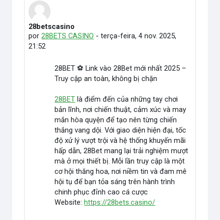
28betscasino
Número de respostas: 1
por
28BETS CASINO
-
terça-feira, 4 nov. 2025,
21:52
28BET ⚽️ Link vào 28Bet mới nhất 2025 –
Truy cập an toàn, không bị chặn
28BET
là điểm đến của những tay chơi
bản lĩnh, nơi chiến thuật, cảm xúc và may
mắn hòa quyện để tạo nên từng chiến
thắng vang dội. Với giao diện hiện đại, tốc
độ xử lý vượt trội và hệ thống khuyến mãi
hấp dẫn, 28Bet mang lại trải nghiệm mượt
mà ở mọi thiết bị. Mỗi lần truy cập là một
cơ hội thăng hoa, nơi niềm tin và đam mê
hội tụ để bạn tỏa sáng trên hành trình
chinh phục đỉnh cao cá cược
Website:
https://28bets.casino/