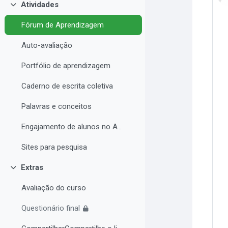
Atividades
Contrair
Fórum de Aprendizagem
Auto-avaliação
Portfólio de aprendizagem
Caderno de escrita coletiva
Palavras e conceitos
Engajamento de alunos no AVA e Desempenho Acadêmico
Sites para pesquisa
Extras
Contrair
Avaliação do curso
Questionário final