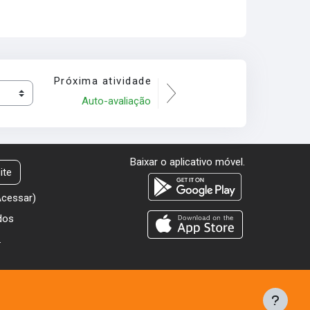
Próxima atividade
Auto-avaliação
Baixar o aplicativo móvel.
ite
Acessar
)
dos
.