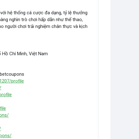
n với hệ thống cá cược đa dạng, tỷ lệ thưởng
àng nghìn trò chơi hấp dẫn như thể thao,
o người chơi trải nghiệm chân thực và kịch
ố Hồ Chí Minh, Việt Nam
9betcoupons
1207/profile
/
rofile
ile
pons/
/
upons/