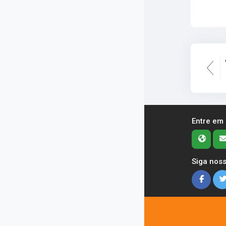
Entre em
Siga noss