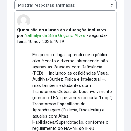
Modo de visualização
Quem são os alunos da educação inclusiva.
Número de respostas: 0
por
Nathálya da Silva Grigorio Alves
-
segunda-
feira, 10 nov. 2025, 19:19
Em primeiro lugar, aprendi que o público-
alvo é vasto e diverso, abrangendo não
apenas as Pessoas com Deficiência
(PCD) — incluindo as deficiências Visual,
Auditiva/Surdez, Física e Intelectual —,
mas também estudantes com
Transtornos Globais do Desenvolvimento
(como o TEA, que vimos no curta "Loop"),
Transtornos Específicos da
Aprendizagem (Dislexia, Discalculia) e
aqueles com Altas
Habilidades/Superdotação, conforme o
regulamento do NAPNE do IFRO.