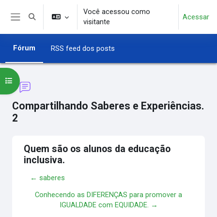
Ir para o conteúdo principal
Você acessou como
Acessar
Alternar entrada de pesquisa
visitante
Painel lateral
Fórum
RSS feed dos posts
Abrir índice do curso
Compartilhando Saberes e Experiências.
2
Quem são os alunos da educação
inclusiva.
← saberes
Conhecendo as DIFERENÇAS para promover a
IGUALDADE com EQUIDADE. →