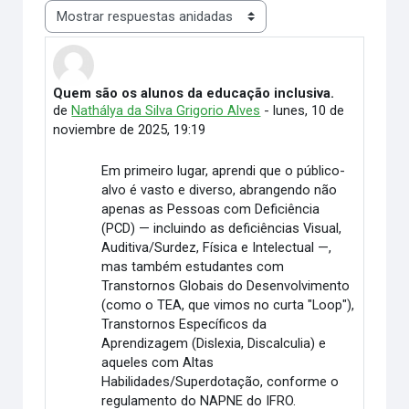
Mostrar modo
Quem são os alunos da educação inclusiva.
Número de respuestas: 0
de
Nathálya da Silva Grigorio Alves
-
lunes, 10 de
noviembre de 2025, 19:19
Em primeiro lugar, aprendi que o público-
alvo é vasto e diverso, abrangendo não
apenas as Pessoas com Deficiência
(PCD) — incluindo as deficiências Visual,
Auditiva/Surdez, Física e Intelectual —,
mas também estudantes com
Transtornos Globais do Desenvolvimento
(como o TEA, que vimos no curta "Loop"),
Transtornos Específicos da
Aprendizagem (Dislexia, Discalculia) e
aqueles com Altas
Habilidades/Superdotação, conforme o
regulamento do NAPNE do IFRO.