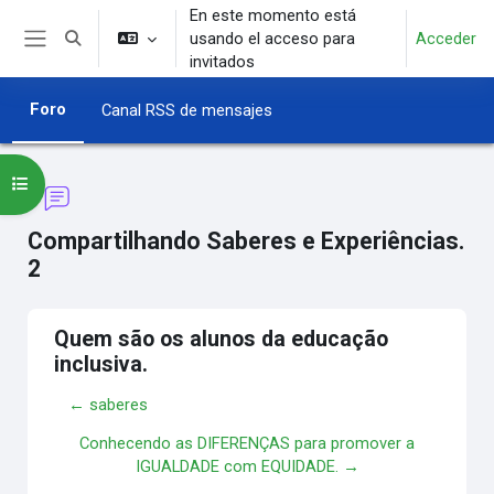
Salta al contenido principal
En este momento está
usando el acceso para
Acceder
Selector de búsqueda de entrada
Panel lateral
invitados
Foro
Canal RSS de mensajes
Abrir índice del curso
Compartilhando Saberes e Experiências.
2
Quem são os alunos da educação
inclusiva.
← saberes
Conhecendo as DIFERENÇAS para promover a
IGUALDADE com EQUIDADE. →