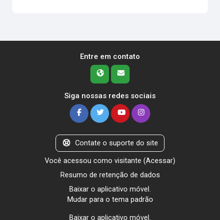
Entre em contato
Siga nossas redes sociais
Contate o suporte do site
Você acessou como visitante (
Acessar
)
Resumo de retenção de dados
Baixar o aplicativo móvel.
Mudar para o tema padrão
Baixar o aplicativo móvel.