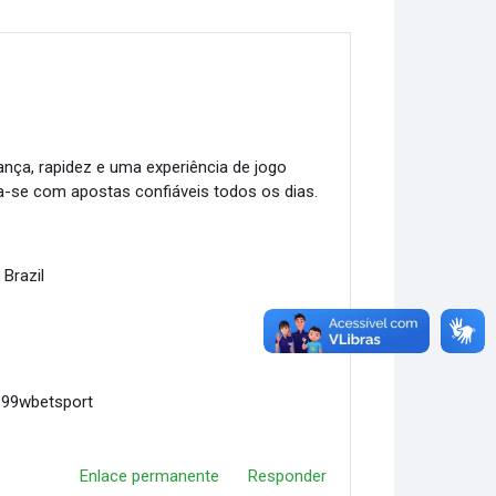
ança, rapidez e uma experiência de jogo
ta-se com apostas confiáveis todos os dias.
 Brazil
99wbetsport
Enlace permanente
Responder