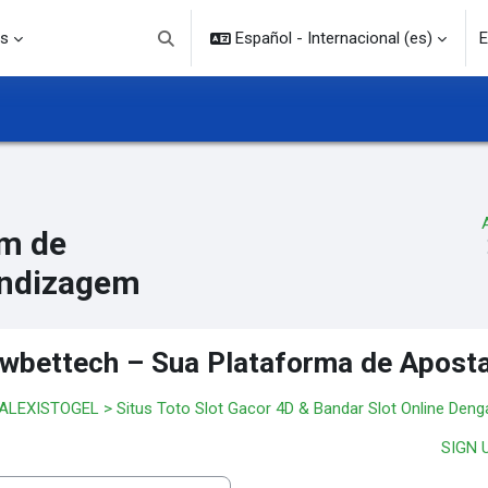
s
Español - Internacional ‎(es)‎
E
Selector de búsqueda de entrada
m de
ndizagem
wbettech – Sua Plataforma de Aposta
 ALEXISTOGEL > Situs Toto Slot Gacor 4D & Bandar Slot Online De
SIGN 