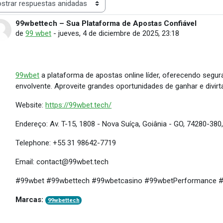
rar modo
99wbettech – Sua Plataforma de Apostas Confiável
Número de respuestas: 0
de
99 wbet
-
jueves, 4 de diciembre de 2025, 23:18
99wbet
a plataforma de apostas online líder, oferecendo segur
envolvente. Aproveite grandes oportunidades de ganhar e divir
Website:
https://99wbet.tech/
Endereço: Av. T-15, 1808 - Nova Suíça, Goiânia - GO, 74280-380,
Telephone: +55 31 98642-7719
Email: contact@99wbet.tech
#99wbet #99wbettech #99wbetcasino #99wbetPerformance #
Marcas:
99wbettech