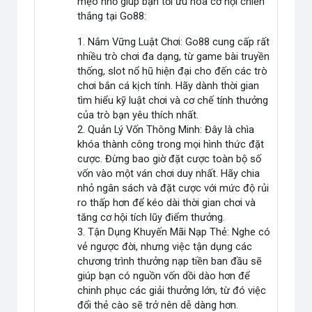
mẹo nhỏ giúp bạn tối ưu hóa cơ hội chiến
thắng tại Go88:
1. Nắm Vững Luật Chơi: Go88 cung cấp rất
nhiều trò chơi đa dạng, từ game bài truyền
thống, slot nổ hũ hiện đại cho đến các trò
chơi bắn cá kịch tính. Hãy dành thời gian
tìm hiểu kỹ luật chơi và cơ chế tính thưởng
của trò bạn yêu thích nhất.
2. Quản Lý Vốn Thông Minh: Đây là chìa
khóa thành công trong mọi hình thức đặt
cược. Đừng bao giờ đặt cược toàn bộ số
vốn vào một ván chơi duy nhất. Hãy chia
nhỏ ngân sách và đặt cược với mức độ rủi
ro thấp hơn để kéo dài thời gian chơi và
tăng cơ hội tích lũy điểm thưởng.
3. Tận Dụng Khuyến Mãi Nạp Thẻ: Nghe có
vẻ ngược đời, nhưng việc tận dụng các
chương trình thưởng nạp tiền ban đầu sẽ
giúp bạn có nguồn vốn dồi dào hơn để
chinh phục các giải thưởng lớn, từ đó việc
đổi thẻ cào sẽ trở nên dễ dàng hơn.