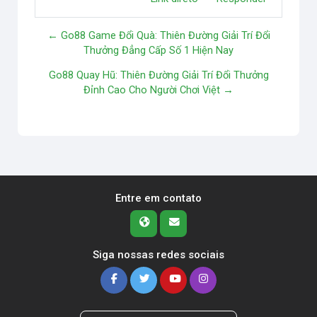
← Go88 Game Đổi Quà: Thiên Đường Giải Trí Đổi
Thưởng Đẳng Cấp Số 1 Hiện Nay
Go88 Quay Hũ: Thiên Đường Giải Trí Đổi Thưởng
Đỉnh Cao Cho Người Chơi Việt →
Entre em contato
Siga nossas redes sociais