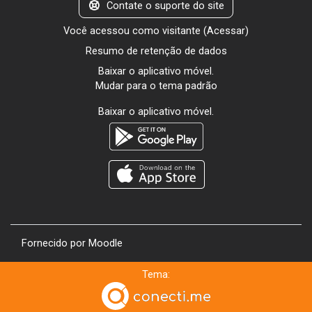
Contate o suporte do site
Você acessou como visitante (
Acessar
)
Resumo de retenção de dados
Baixar o aplicativo móvel.
Mudar para o tema padrão
Baixar o aplicativo móvel.
Fornecido por
Moodle
Tema: