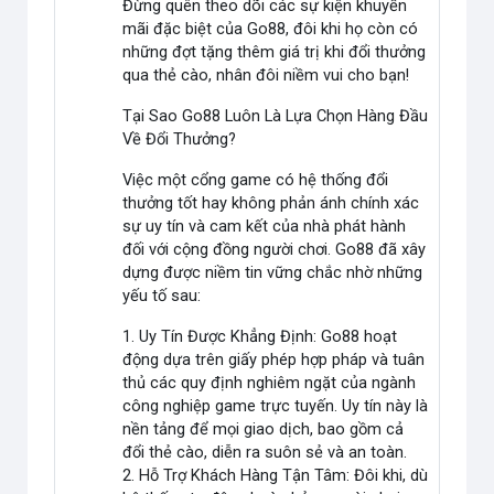
Đừng quên theo dõi các sự kiện khuyến
mãi đặc biệt của Go88, đôi khi họ còn có
những đợt tặng thêm giá trị khi đổi thưởng
qua thẻ cào, nhân đôi niềm vui cho bạn!
Tại Sao Go88 Luôn Là Lựa Chọn Hàng Đầu
Về Đổi Thưởng?
Việc một cổng game có hệ thống đổi
thưởng tốt hay không phản ánh chính xác
sự uy tín và cam kết của nhà phát hành
đối với cộng đồng người chơi. Go88 đã xây
dựng được niềm tin vững chắc nhờ những
yếu tố sau:
1. Uy Tín Được Khẳng Định: Go88 hoạt
động dựa trên giấy phép hợp pháp và tuân
thủ các quy định nghiêm ngặt của ngành
công nghiệp game trực tuyến. Uy tín này là
nền tảng để mọi giao dịch, bao gồm cả
đổi thẻ cào, diễn ra suôn sẻ và an toàn.
2. Hỗ Trợ Khách Hàng Tận Tâm: Đôi khi, dù