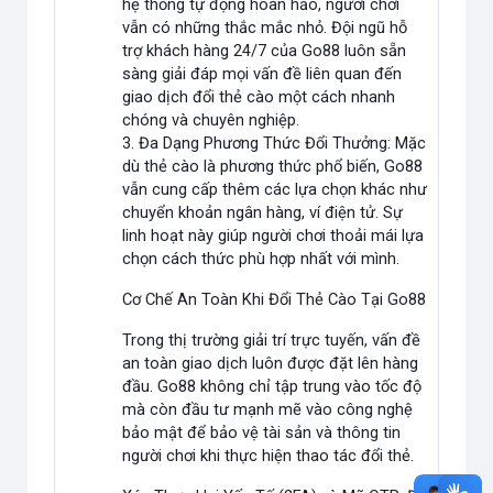
hệ thống tự động hoàn hảo, người chơi
vẫn có những thắc mắc nhỏ. Đội ngũ hỗ
trợ khách hàng 24/7 của Go88 luôn sẵn
sàng giải đáp mọi vấn đề liên quan đến
giao dịch đổi thẻ cào một cách nhanh
chóng và chuyên nghiệp.
3. Đa Dạng Phương Thức Đổi Thưởng: Mặc
dù thẻ cào là phương thức phổ biến, Go88
vẫn cung cấp thêm các lựa chọn khác như
chuyển khoản ngân hàng, ví điện tử. Sự
linh hoạt này giúp người chơi thoải mái lựa
chọn cách thức phù hợp nhất với mình.
Cơ Chế An Toàn Khi Đổi Thẻ Cào Tại Go88
Trong thị trường giải trí trực tuyến, vấn đề
an toàn giao dịch luôn được đặt lên hàng
đầu. Go88 không chỉ tập trung vào tốc độ
mà còn đầu tư mạnh mẽ vào công nghệ
bảo mật để bảo vệ tài sản và thông tin
người chơi khi thực hiện thao tác đổi thẻ.