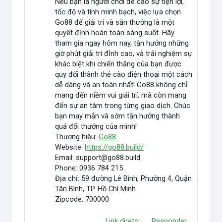
Nếu bạn là người chơi đề cao sự tiện lợi,
tốc độ và tính minh bạch, việc lựa chọn
Go88 để giải trí và săn thưởng là một
quyết định hoàn toàn sáng suốt. Hãy
tham gia ngay hôm nay, tận hưởng những
giờ phút giải trí đỉnh cao, và trải nghiệm sự
khác biệt khi chiến thắng của bạn được
quy đổi thành thẻ cào điện thoại một cách
dễ dàng và an toàn nhất! Go88 không chỉ
mang đến niềm vui giải trí, mà còn mang
đến sự an tâm trong từng giao dịch. Chúc
bạn may mắn và sớm tận hưởng thành
quả đổi thưởng của mình!
Thương hiệu:
Go88
Website:
https://go88.build/
Email: support@go88.build
Phone: 0936 784 215
Địa chỉ: 59 đường Lê Bình, Phường 4, Quận
Tân Bình, TP. Hồ Chí Minh
Zipcode: 700000
Link direto
Responder