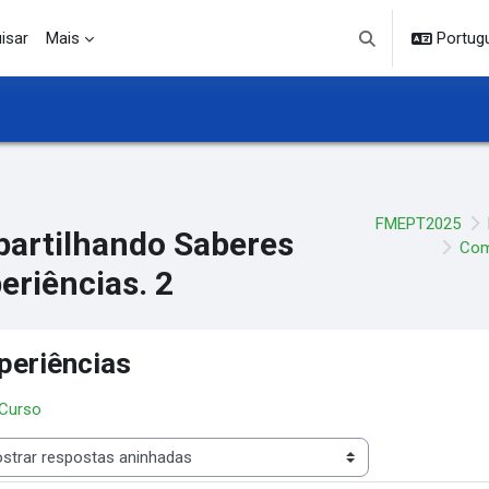
isar
Mais
Portuguê
Alternar entrada d
FMEPT2025
artilhando Saberes
Com
eriências. 2
periências
 Curso
 de visualização