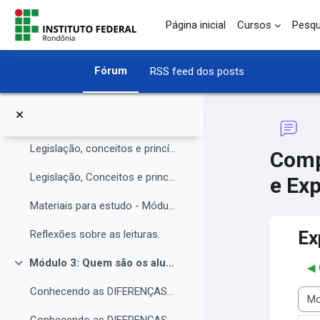
O Instituto Federal de Rondônia - IFRO
Ir para o conteúdo principal
Página inicial
Cursos
Pesqu
Núcleo de Atendimento às Pessoas com Necessidades Educacionais Específicas (NAPNE)
Materiais complementares do Módulo 1
Fórum
RSS feed dos posts
Compartilhando Saberes e Experiências.
Módulo 2: Legislação, Conceitos e princípios da educação inclusiva.
Contrair
Legislação, conceitos e princípios da educação inclusiva.
Comp
Legislação, Conceitos e princípios da educação inclusiva (parte 2)
e Exp
Materiais para estudo - Módulo 2.
Ex
Reflexões sobre as leituras.
Módulo 3: Quem são os alunos da educação inclusiva.
◀︎
Contrair
Conhecendo as DIFERENÇAS para promover a IGUALDADE com EQUIDADE.
Modo