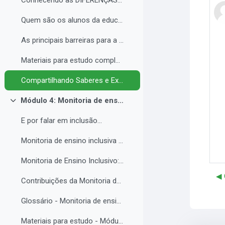
Conhecendo as DIFERENÇAS para promover a IGUALDADE com EQUIDADE.
Quem são os alunos da educação inclusiva.
As principais barreiras para a inclusão.
Materiais para estudo complementar - Módulo 3.
Compartilhando Saberes e Experiências. 2
Módulo 4: Monitoria de ensino inclusiva no processo formativo de estudantes com Necessidades Educacionais Específicas - NEE no contexto da Educação Profissional e Tecnológica.
Contrair
E por falar em inclusão...
Monitoria de ensino inclusiva junto a estudante com Necessidades Educacionais Específicas - NEE no contexto da Educação Profissional e Tecnológica.
Monitoria de Ensino Inclusivo: Conceitos e Objetivos.
◀︎
Contribuições da Monitoria de ensino inclusiva para o estudante com Necessidades Educacionais Específicas.
Glossário - Monitoria de ensino e educação inclusiva.
Materiais para estudo - Módulo 4.