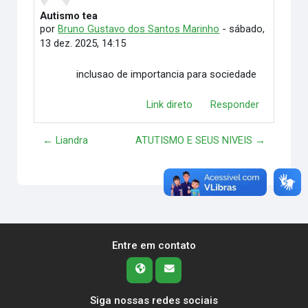
Autismo tea
Número de respostas: 0
por
Bruno Gustavo dos Santos Marinho
-
sábado,
13 dez. 2025, 14:15
inclusao de importancia para sociedade
Link direto
Responder
← Liandra
ATUTISMO E SEUS NIVEIS →
Entre em contato
Siga nossas redes sociais