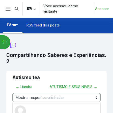
Ir para o conteúdo principal
Você acessou como
Acessar
Alternar entrada de pesquisa
visitante
Painel lateral
Fórum
RSS feed dos posts
Abrir índice do curso
Compartilhando Saberes e Experiências.
2
Autismo tea
← Liandra
ATUTISMO E SEUS NIVEIS →
Modo de visualização