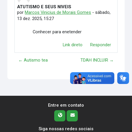
ATUTISMO E SEUS NIVEIS
Número de respostas: 0
por
Marcos Vinicius de Morais Gomes
-
sábado,
13 dez. 2025, 15:27
Conhecer para enetender
Link direto
Responder
← Autismo tea
TDAH INCLUIR →
Entre em contato
Siga nossas redes sociais