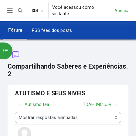
Ir para o conteúdo principal
Você acessou como
Acessar
Alternar entrada de pesquisa
visitante
Painel lateral
Fórum
RSS feed dos posts
Abrir índice do curso
Compartilhando Saberes e Experiências.
2
ATUTISMO E SEUS NIVEIS
← Autismo tea
TDAH INCLUIR →
Modo de visualização