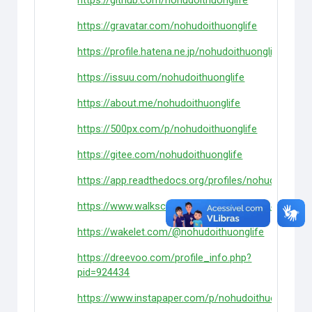
https://github.com/nohudoithuonglife
https://gravatar.com/nohudoithuonglife
https://profile.hatena.ne.jp/nohudoithuonglife/
https://issuu.com/nohudoithuonglife
https://about.me/nohudoithuonglife
https://500px.com/p/nohudoithuonglife
https://gitee.com/nohudoithuonglife
https://app.readthedocs.org/profiles/nohudoithuong
https://www.walkscore.com/people/936424340418/
https://wakelet.com/@nohudoithuonglife
https://dreevoo.com/profile_info.php?
pid=924434
https://www.instapaper.com/p/nohudoithuongli