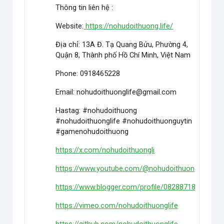
Thông tin liên hệ :
Website:
https://nohudoithuong.life/
Địa chỉ: 13A Đ. Tạ Quang Bửu, Phường 4,
Quận 8, Thành phố Hồ Chí Minh, Việt Nam
Phone: 0918465228
Email: nohudoithuonglife@gmail.com
Hastag: #nohudoithuong
#nohudoithuonglife #nohudoithuonguytin
#gamenohudoithuong
https://x.com/nohudoithuongli
https://www.youtube.com/@nohudoithuonglife
https://www.blogger.com/profile/08288718344922
https://vimeo.com/nohudoithuonglife