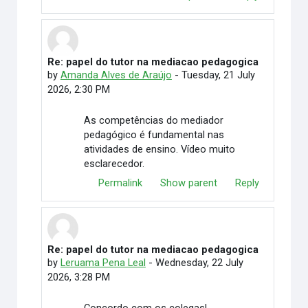
Re: papel do tutor na mediacao pedagogica
In reply to Elimar Martino
by
Amanda Alves de Araújo
-
Tuesday, 21 July
2026, 2:30 PM
As competências do mediador
pedagógico é fundamental nas
atividades de ensino. Vídeo muito
esclarecedor.
Permalink
Show parent
Reply
Re: papel do tutor na mediacao pedagogica
In reply to Elimar Martino
by
Leruama Pena Leal
-
Wednesday, 22 July
2026, 3:28 PM