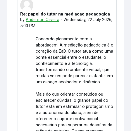
Re: papel do tutor na mediacao pedagogica
In reply to Elimar Martino
by
Anderson Oliveira
-
Wednesday, 22 July 2026,
5:00 PM
Concordo plenamente com a
abordagem! A mediação pedagógica é o
coração da EaD. O tutor atua como uma
ponte essencial entre o estudante, o
conhecimento e a tecnologia,
transformando o ambiente virtual, que
muitas vezes pode parecer distante, em
um espaço acolhedor e dinâmico.
Mais do que orientar conteúdos ou
esclarecer dúvidas, o grande papel do
tutor está em estimular o protagonismo
e a autonomia do aluno, além de
oferecer o suporte motivacional
necessário para superar os desafios da