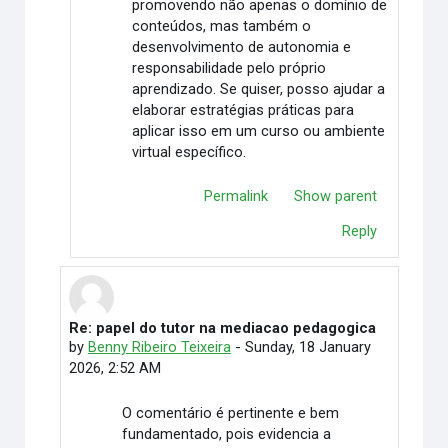
promovendo não apenas o domínio de
conteúdos, mas também o
desenvolvimento de autonomia e
responsabilidade pelo próprio
aprendizado. Se quiser, posso ajudar a
elaborar estratégias práticas para
aplicar isso em um curso ou ambiente
virtual específico.
Permalink
Show parent
Reply
Re: papel do tutor na mediacao pedagogica
In reply to Elimar Martino
by
Benny Ribeiro Teixeira
-
Sunday, 18 January
2026, 2:52 AM
O comentário é pertinente e bem
fundamentado, pois evidencia a