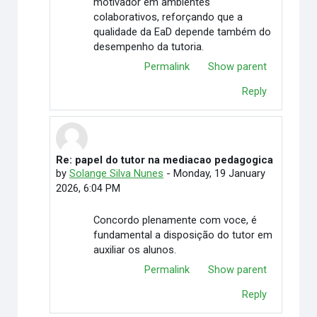
motivador em ambientes
colaborativos, reforçando que a
qualidade da EaD depende também do
desempenho da tutoria.
Permalink
Show parent
Reply
Re: papel do tutor na mediacao pedagogica
In reply to Hairton Gomes de Lima
by
Solange Silva Nunes
-
Monday, 19 January
2026, 6:04 PM
Concordo plenamente com voce, é
fundamental a disposição do tutor em
auxiliar os alunos.
Permalink
Show parent
Reply