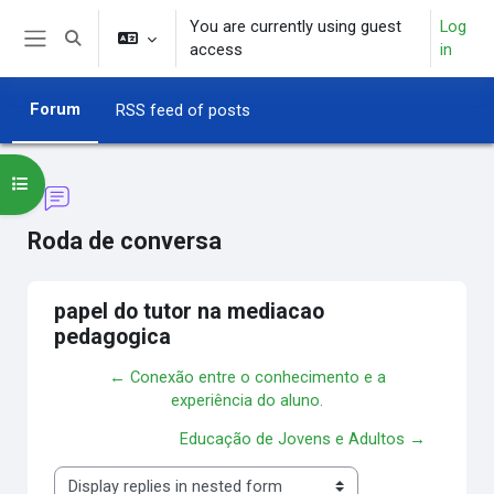
Skip to main content
You are currently using guest
Log
Toggle search input
access
in
Side panel
Forum
RSS feed of posts
Open course index
Roda de conversa
papel do tutor na mediacao
pedagogica
← Conexão entre o conhecimento e a
experiência do aluno.
Educação de Jovens e Adultos →