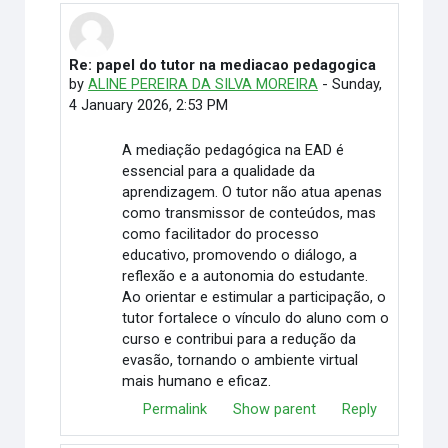
Re: papel do tutor na mediacao pedagogica
In reply to Elimar Martino
by
ALINE PEREIRA DA SILVA MOREIRA
-
Sunday,
4 January 2026, 2:53 PM
A mediação pedagógica na EAD é
essencial para a qualidade da
aprendizagem. O tutor não atua apenas
como transmissor de conteúdos, mas
como facilitador do processo
educativo, promovendo o diálogo, a
reflexão e a autonomia do estudante.
Ao orientar e estimular a participação, o
tutor fortalece o vínculo do aluno com o
curso e contribui para a redução da
evasão, tornando o ambiente virtual
mais humano e eficaz.
Permalink
Show parent
Reply