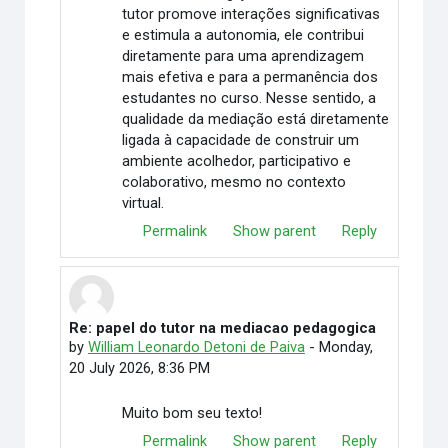
tutor promove interações significativas
e estimula a autonomia, ele contribui
diretamente para uma aprendizagem
mais efetiva e para a permanência dos
estudantes no curso. Nesse sentido, a
qualidade da mediação está diretamente
ligada à capacidade de construir um
ambiente acolhedor, participativo e
colaborativo, mesmo no contexto
virtual.
Permalink
Show parent
Reply
Re: papel do tutor na mediacao pedagogica
In reply to Elimar Martino
by
William Leonardo Detoni de Paiva
-
Monday,
20 July 2026, 8:36 PM
Muito bom seu texto!
Permalink
Show parent
Reply