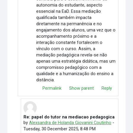
autonomia do estudante, aspecto
essencial na EaD. Essa mediação
qualificada também impacta
diretamente na permanência e no
engajamento dos alunos, uma vez que o
acompanhamento próximo e a
interação constante fortalecem o
vínculo com o curso. Assim, a
mediação pedagógica revela-se não
apenas uma estratégia didática, mas um
compromisso pedagógico com a
qualidade e a humanização do ensino a
distância.
Permalink
Show parent
Reply
Re: papel do tutor na mediacao pedagogica
In reply to Hairton Gomes de Lima
by
Alexsandra de Holanda Giovanini Coutinho
-
Tuesday, 30 December 2025, 8:48 PM