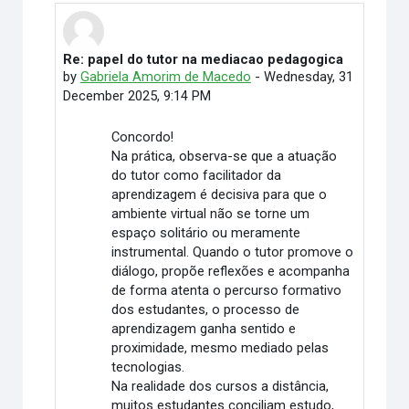
Re: papel do tutor na mediacao pedagogica
In reply to Elimar Martino
by
Gabriela Amorim de Macedo
-
Wednesday, 31
December 2025, 9:14 PM
Concordo!
Na prática, observa-se que a atuação
do tutor como facilitador da
aprendizagem é decisiva para que o
ambiente virtual não se torne um
espaço solitário ou meramente
instrumental. Quando o tutor promove o
diálogo, propõe reflexões e acompanha
de forma atenta o percurso formativo
dos estudantes, o processo de
aprendizagem ganha sentido e
proximidade, mesmo mediado pelas
tecnologias.
Na realidade dos cursos a distância,
muitos estudantes conciliam estudo,