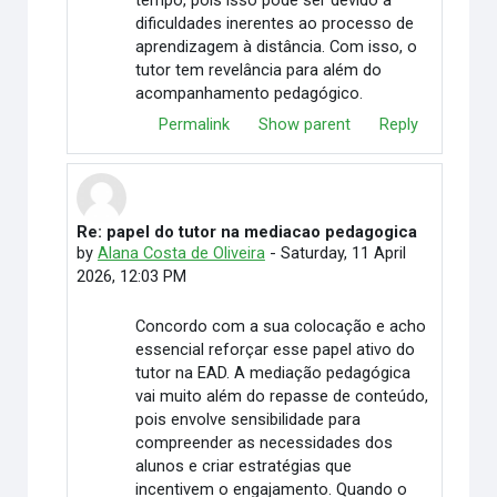
tempo, pois isso pode ser devido à
dificuldades inerentes ao processo de
aprendizagem à distância. Com isso, o
tutor tem revelância para além do
acompanhamento pedagógico.
Permalink
Show parent
Reply
Re: papel do tutor na mediacao pedagogica
In reply to Elimar Martino
by
Alana Costa de Oliveira
-
Saturday, 11 April
2026, 12:03 PM
Concordo com a sua colocação e acho
essencial reforçar esse papel ativo do
tutor na EAD. A mediação pedagógica
vai muito além do repasse de conteúdo,
pois envolve sensibilidade para
compreender as necessidades dos
alunos e criar estratégias que
incentivem o engajamento. Quando o