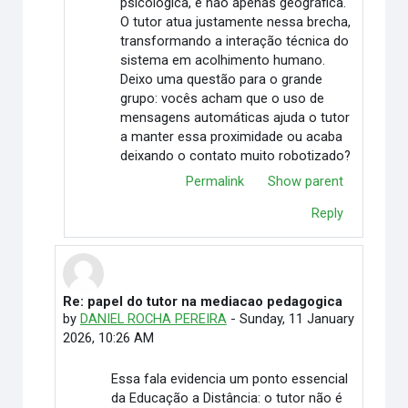
psicológica, e não apenas geográfica.
O tutor atua justamente nessa brecha,
transformando a interação técnica do
sistema em acolhimento humano.
Deixo uma questão para o grande
grupo: vocês acham que o uso de
mensagens automáticas ajuda o tutor
a manter essa proximidade ou acaba
deixando o contato muito robotizado?
Permalink
Show parent
Reply
Re: papel do tutor na mediacao pedagogica
In reply to Elimar Martino
by
DANIEL ROCHA PEREIRA
-
Sunday, 11 January
2026, 10:26 AM
Essa fala evidencia um ponto essencial
da Educação a Distância: o tutor não é