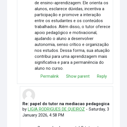
de ensino-aprendizagem. Ele orienta os
alunos, esclarece dúvidas, incentiva a
participação e promove a interação
entre os estudantes e os conteúdos
trabalhados. Além disso, o tutor oferece
apoio pedagógico e motivacional,
ajudando o aluno a desenvolver
autonomia, senso crítico e organização
nos estudos. Dessa forma, sua atuação
contribui para uma aprendizagem mais
significativa e para a permanência do
aluno no curso.
Permalink
Show parent
Reply
Re: papel do tutor na mediacao pedagogica
In reply to maria rita madeira e martins
by
LIGIA RODRIGUES DE QUEIROZ
-
Saturday, 3
January 2026, 4:58 PM