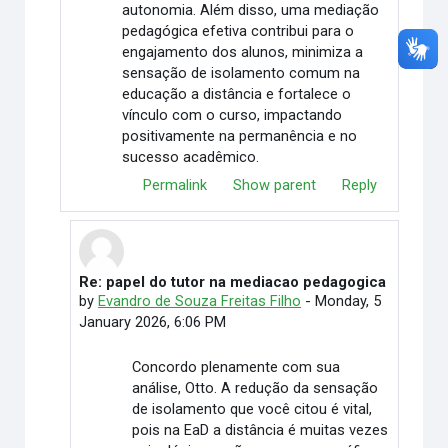
autonomia. Além disso, uma mediação
pedagógica efetiva contribui para o
engajamento dos alunos, minimiza a
sensação de isolamento comum na
educação a distância e fortalece o
vínculo com o curso, impactando
positivamente na permanência e no
sucesso acadêmico.
Permalink
Show parent
Reply
Re: papel do tutor na mediacao pedagogica
In reply to Mikael Otto
by
Evandro de Souza Freitas Filho
-
Monday, 5
January 2026, 6:06 PM
Concordo plenamente com sua
análise, Otto. A redução da sensação
de isolamento que você citou é vital,
pois na EaD a distância é muitas vezes