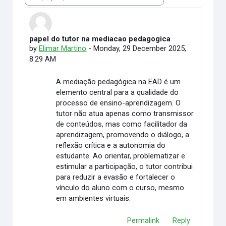
Display mode
papel do tutor na mediacao pedagogica
Number of replies: 23
by
Elimar Martino
-
Monday, 29 December 2025,
8:29 AM
A mediação pedagógica na EAD é um
elemento central para a qualidade do
processo de ensino-aprendizagem. O
tutor não atua apenas como transmissor
de conteúdos, mas como facilitador da
aprendizagem, promovendo o diálogo, a
reflexão crítica e a autonomia do
estudante. Ao orientar, problematizar e
estimular a participação, o tutor contribui
para reduzir a evasão e fortalecer o
vínculo do aluno com o curso, mesmo
em ambientes virtuais.
Permalink
Reply