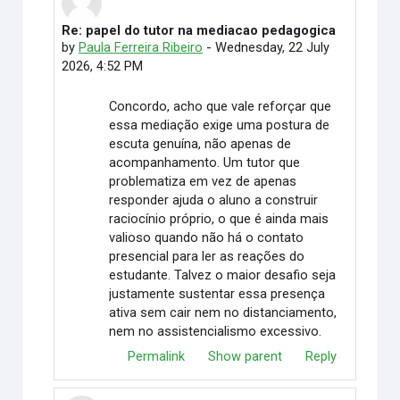
Re: papel do tutor na mediacao pedagogica
In reply to Elimar Martino
by
Paula Ferreira Ribeiro
-
Wednesday, 22 July
2026, 4:52 PM
Concordo, acho que vale reforçar que
essa mediação exige uma postura de
escuta genuína, não apenas de
acompanhamento. Um tutor que
problematiza em vez de apenas
responder ajuda o aluno a construir
raciocínio próprio, o que é ainda mais
valioso quando não há o contato
presencial para ler as reações do
estudante. Talvez o maior desafio seja
justamente sustentar essa presença
ativa sem cair nem no distanciamento,
nem no assistencialismo excessivo.
Permalink
Show parent
Reply