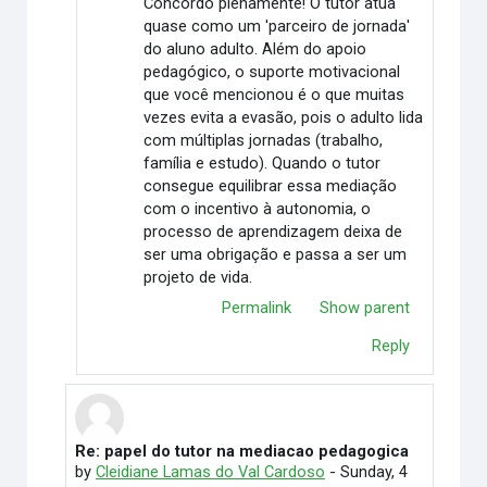
Concordo plenamente! O tutor atua
quase como um 'parceiro de jornada'
do aluno adulto. Além do apoio
pedagógico, o suporte motivacional
que você mencionou é o que muitas
vezes evita a evasão, pois o adulto lida
com múltiplas jornadas (trabalho,
família e estudo). Quando o tutor
consegue equilibrar essa mediação
com o incentivo à autonomia, o
processo de aprendizagem deixa de
ser uma obrigação e passa a ser um
projeto de vida.
Permalink
Show parent
Reply
Re: papel do tutor na mediacao pedagogica
In reply to Elimar Martino
by
Cleidiane Lamas do Val Cardoso
-
Sunday, 4