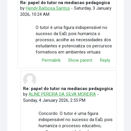
Re: papel do tutor na mediacao pedagogica
In reply to Elimar Martino
by
Hendy Barbosa Santos
-
Saturday, 3 January
2026, 10:24 AM
O tutor é uma figura indispensável no
sucesso da EaD, pois humaniza o
processo, acolhe as necessidades dos
estudantes e potencializa os percursos
formativos em ambientes virtuais.
Permalink
Show parent
Reply
Re: papel do tutor na mediacao pedagogica
In reply to Hendy Barbosa Santos
by
ALINE PEREIRA DA SILVA MOREIRA
-
Sunday, 4 January 2026, 2:55 PM
Concordo. O tutor é uma figura
indispensável no sucesso da EaD, pois
humaniza o processo educativo,