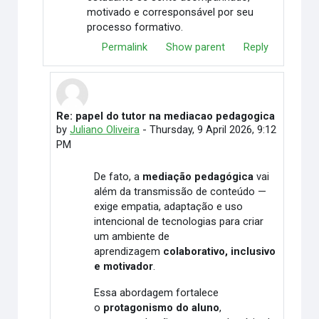
motivado e corresponsável por seu
processo formativo.
Permalink
Show parent
Reply
Re: papel do tutor na mediacao pedagogica
In reply to Denise Setubal Oliveira Braguin Silvério
by
Juliano Oliveira
-
Thursday, 9 April 2026, 9:12
PM
De fato, a
mediação pedagógica
vai
além da transmissão de conteúdo —
exige empatia, adaptação e uso
intencional de tecnologias para criar
um ambiente de
aprendizagem
colaborativo, inclusivo
e motivador
.
Essa abordagem fortalece
o
protagonismo do aluno
,