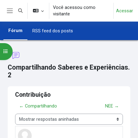
Ir para o conteúdo principal
Você acessou como
Acessar
Alternar entrada de pesquisa
visitante
Painel lateral
Fórum
RSS feed dos posts
Abrir índice do curso
Compartilhando Saberes e Experiências.
2
Contribuição
← Compartilhando
NEE →
Modo de visualização