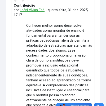
Contribuição
Número de respostas: 0
por
Leâni Vívian Faé
-
quarta-feira, 31 dez. 2025,
17:17
Conhecer melhor como desenvolver
atividades como monitor de ensino é
fundamental para entender sua as
práticas pedagógicas, além de permitir a
adaptação de estratégias que atendam às
necessidades dos alunos. Esse
conhecimento proporciona uma visão
clara de como a instituições deve
promover a inclusão educacional,
garantindo que todos os estudantes,
independentemente de suas condições,
tenham acesso ao aprendizado de forma
equitativa. A compreensão das políticas
inclusivas da instituição é essencial para
que o monitor possa colaborar
efetivamente na criação de um ambiente
que respeite a diversidade e promova a