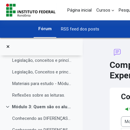
O Instituto Federal de Rondônia - IFRO
Ir para o conteúdo principal
Página inicial
Cursos
Pesqu
Núcleo de Atendimento às Pessoas com Necessidades Educacionais Específicas (NAPNE)
Materiais complementares do Módulo 1
Fórum
RSS feed dos posts
Compartilhando Saberes e Experiências.
Módulo 2: Legislação, Conceitos e princípios da educação inclusiva.
Contrair
Legislação, conceitos e princípios da educação inclusiva.
Comp
Legislação, Conceitos e princípios da educação inclusiva (parte 2)
Exper
Materiais para estudo - Módulo 2.
Co
Reflexões sobre as leituras.
Módulo 3: Quem são os alunos da educação inclusiva.
◀︎
Contrair
Conhecendo as DIFERENÇAS para promover a IGUALDADE com EQUIDADE.
Modo