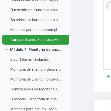
Conhecendo as DIFERENÇAS para promover a IGUALDADE com EQUIDADE.
Quem são os alunos da educação inclusiva.
As principais barreiras para a inclusão.
Materiais para estudo complementar - Módulo 3.
Compartilhando Saberes e Experiências. 2
Módulo 4: Monitoria de ensino inclusiva no processo formativo de estudantes com Necessidades Educacionais Específicas - NEE no contexto da Educação Profissional e Tecnológica.
Contrair
E por falar em inclusão...
Monitoria de ensino inclusiva junto a estudante com Necessidades Educacionais Específicas - NEE no contexto da Educação Profissional e Tecnológica.
◀︎
Monitoria de Ensino Inclusivo: Conceitos e Objetivos.
Contribuições da Monitoria de ensino inclusiva para o estudante com Necessidades Educacionais Específicas.
Glossário - Monitoria de ensino e educação inclusiva.
Materiais para estudo - Módulo 4.