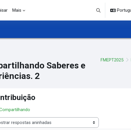
isar
Mais
Portuguê
Alternar entrada d
FMEPT2025
artilhando Saberes e
iências. 2
ntribuição
 Compartilhando
 de visualização