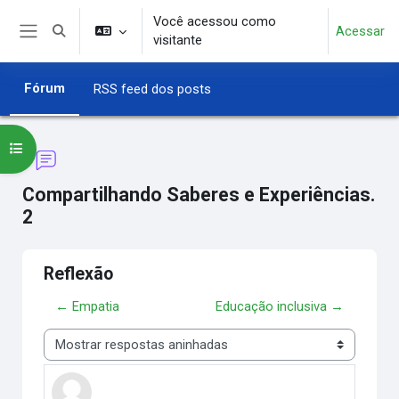
Ir para o conteúdo principal
Você acessou como
Acessar
Alternar entrada de pesquisa
visitante
Painel lateral
Fórum
RSS feed dos posts
Abrir índice do curso
Compartilhando Saberes e Experiências.
2
Reflexão
← Empatia
Educação inclusiva →
Modo de visualização