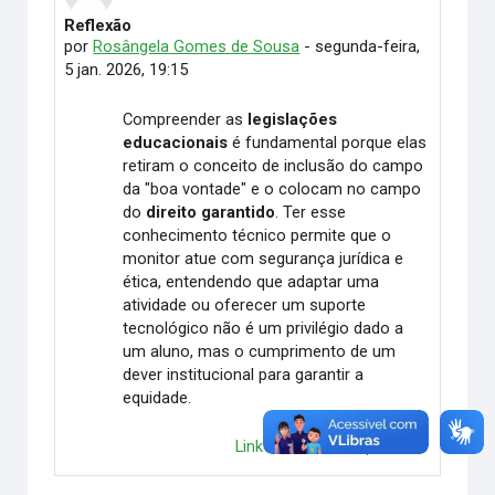
Reflexão
Número de respostas: 0
por
Rosângela Gomes de Sousa
-
segunda-feira,
5 jan. 2026, 19:15
Compreender as
legislações
educacionais
é fundamental porque elas
retiram o conceito de inclusão do campo
da "boa vontade" e o colocam no campo
do
direito garantido
. Ter esse
conhecimento técnico permite que o
monitor atue com segurança jurídica e
ética, entendendo que adaptar uma
atividade ou oferecer um suporte
tecnológico não é um privilégio dado a
um aluno, mas o cumprimento de um
dever institucional para garantir a
equidade.
Link direto
Responder