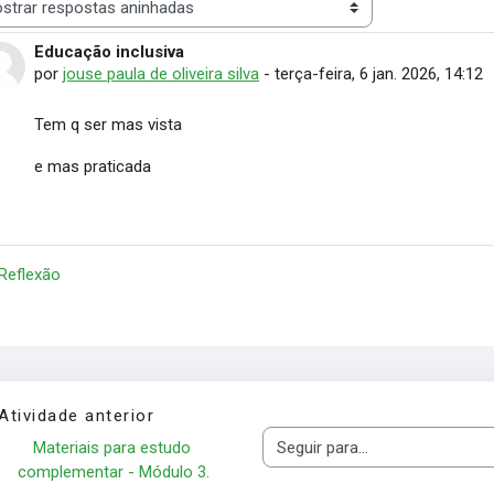
 de visualização
Educação inclusiva
Número de respostas: 0
por
jouse paula de oliveira silva
-
terça-feira, 6 jan. 2026, 14:12
Tem q ser mas vista
e mas praticada
 Reflexão
Atividade anterior
Materiais para estudo 
Seguir para...
complementar - Módulo 3.