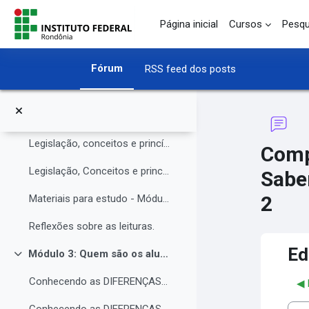
O Instituto Federal de Rondônia - IFRO
Ir para o conteúdo principal
Página inicial
Cursos
Pesqu
Núcleo de Atendimento às Pessoas com Necessidades Educacionais Específicas (NAPNE)
Materiais complementares do Módulo 1
Fórum
RSS feed dos posts
Compartilhando Saberes e Experiências.
Módulo 2: Legislação, Conceitos e princípios da educação inclusiva.
Contrair
Legislação, conceitos e princípios da educação inclusiva.
Comp
Legislação, Conceitos e princípios da educação inclusiva (parte 2)
Sabe
2
Materiais para estudo - Módulo 2.
Reflexões sobre as leituras.
Ed
Módulo 3: Quem são os alunos da educação inclusiva.
Contrair
Conhecendo as DIFERENÇAS para promover a IGUALDADE com EQUIDADE.
◀︎