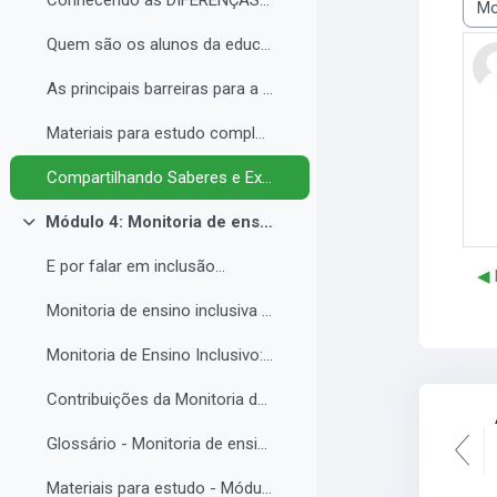
Conhecendo as DIFERENÇAS para promover a IGUALDADE com EQUIDADE.
Modo
Quem são os alunos da educação inclusiva.
As principais barreiras para a inclusão.
Materiais para estudo complementar - Módulo 3.
Compartilhando Saberes e Experiências. 2
Módulo 4: Monitoria de ensino inclusiva no processo formativo de estudantes com Necessidades Educacionais Específicas - NEE no contexto da Educação Profissional e Tecnológica.
Contrair
E por falar em inclusão...
◀︎
Monitoria de ensino inclusiva junto a estudante com Necessidades Educacionais Específicas - NEE no contexto da Educação Profissional e Tecnológica.
Monitoria de Ensino Inclusivo: Conceitos e Objetivos.
Contribuições da Monitoria de ensino inclusiva para o estudante com Necessidades Educacionais Específicas.
Glossário - Monitoria de ensino e educação inclusiva.
Materiais para estudo - Módulo 4.