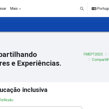
isar
Mais
Portuguê
Alternar entrada d
artilhando
FMEPT2025
Compartilh
res e Experiências.
ucação inclusiva
 Reflexão