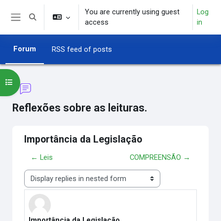
Skip to main content
You are currently using guest
Log
Toggle search input
access
in
Side panel
Forum
RSS feed of posts
Open course index
Reflexões sobre as leituras.
Importância da Legislação
← Leis
COMPREENSÃO →
Display mode
Importância da Legislação
Number of replies: 0