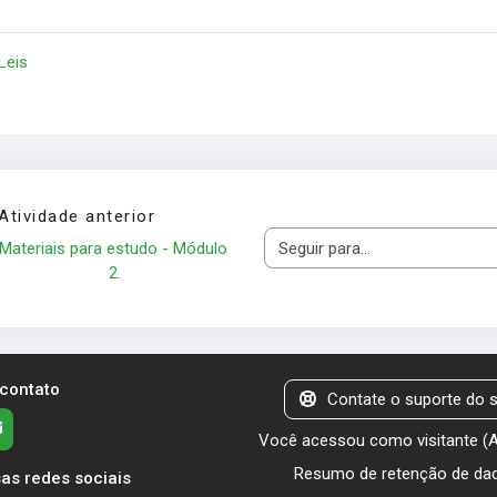
 Leis
Atividade anterior
Materiais para estudo - Módulo 
Seguir para...
2.
 contato
Contate o suporte do s
Você acessou como visitante (
Resumo de retenção de da
as redes sociais