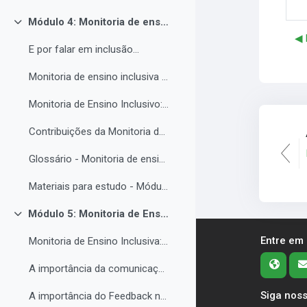
Módulo 4: Monitoria de ensino inclusiva no processo formativo de estudantes com Necessidades Educacionais Específicas - NEE no contexto da Educação Profissional e Tecnológica.
Contrair
◀︎
E por falar em inclusão...
Monitoria de ensino inclusiva junto a estudante com Necessidades Educacionais Específicas - NEE no contexto da Educação Profissional e Tecnológica.
Monitoria de Ensino Inclusivo: Conceitos e Objetivos.
Contribuições da Monitoria de ensino inclusiva para o estudante com Necessidades Educacionais Específicas.
Glossário - Monitoria de ensino e educação inclusiva.
Materiais para estudo - Módulo 4.
Módulo 5: Monitoria de Ensino Inclusiva, comunicação e feedback.
Contrair
Entre em
Monitoria de Ensino Inclusiva: comunicação e feedback.
A importância da comunicação entre o(a) monitor(a) e o estudantes PNE.
Siga noss
A importância do Feedback na monitoria de ensino inclusiva.