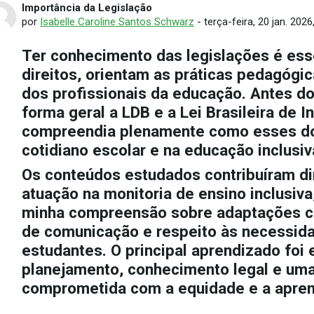
Importância da Legislação
Número de respostas: 0
por
Isabelle Caroline Santos Schwarz
-
terça-feira, 20 jan. 2026
Ter conhecimento das legislações é ess
direitos, orientam as práticas pedagógi
dos profissionais da educação. Antes do
forma geral a LDB e a Lei Brasileira de 
compreendia plenamente como esses d
cotidiano escolar e na educação inclusiv
Os conteúdos estudados contribuíram d
atuação na monitoria de ensino inclusiv
minha compreensão sobre adaptações cur
de comunicação e respeito às necessida
estudantes. O principal aprendizado foi 
planejamento, conhecimento legal e um
comprometida com a equidade e a apre