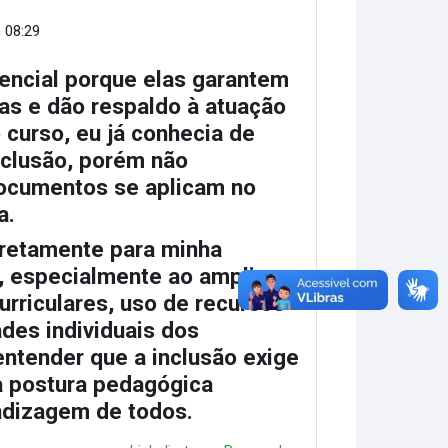
, 08:29
encial porque elas garantem
cas e dão respaldo à atuação
 curso, eu já conhecia de
Inclusão, porém não
ocumentos se aplicam no
a.
iretamente para minha
a, especialmente ao ampliar
riculares, uso de recursos
des individuais dos
entender que a inclusão exige
a postura pedagógica
ndizagem de todos.