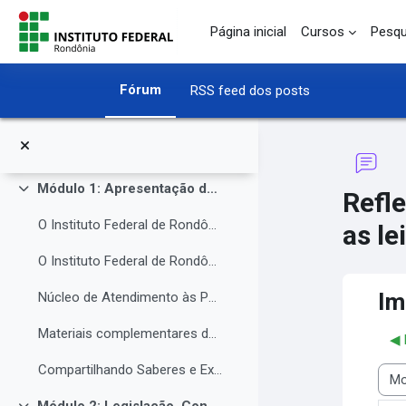
Inscreva-se no curso
Ir para o conteúdo principal
Página inicial
Cursos
Pesqu
Perfil de participante
Perguntas ao iniciar o curso
Fórum
RSS feed dos posts
Roda de conversa
Avisos
Módulo 1: Apresentação da Instituição e do NAPNE.
Refl
Contrair
O Instituto Federal de Rondônia - IFRO
as le
O Instituto Federal de Rondônia - IFRO
Im
Núcleo de Atendimento às Pessoas com Necessidades Educacionais Específicas (NAPNE)
Materiais complementares do Módulo 1
◀︎
Compartilhando Saberes e Experiências.
Modo