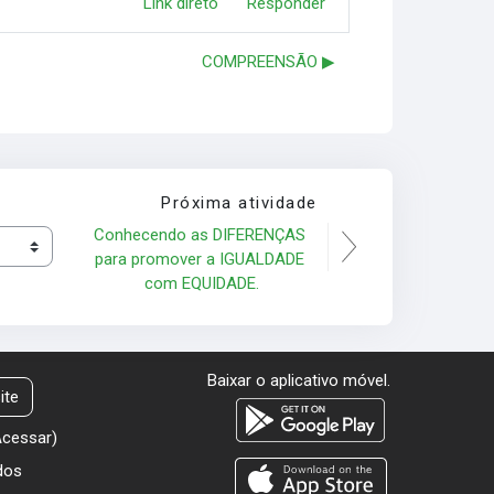
Link direto
Responder
COMPREENSÃO ▶︎
Próxima atividade
Conhecendo as DIFERENÇAS 
para promover a IGUALDADE 
com EQUIDADE.
Baixar o aplicativo móvel.
ite
Acessar
)
dos