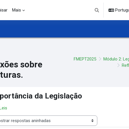
isar
Mais
Portuguê
Alternar entrada d
FMEPT2025
Módulo 2: Leg
exões sobre
Ref
ituras.
portância da Legislação
 Leis
 de visualização