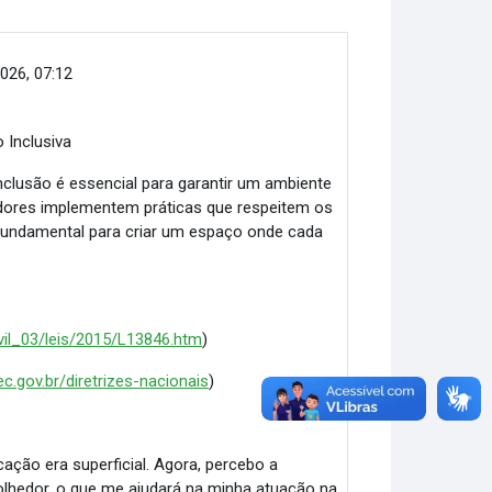
026, 07:12
 Inclusiva
clusão é essencial para garantir um ambiente
adores implementem práticas que respeitem os
 fundamental para criar um espaço onde cada
ivil_03/leis/2015/L13846.htm
)
c.gov.br/diretrizes-nacionais
)
ção era superficial. Agora, percebo a
olhedor, o que me ajudará na minha atuação na