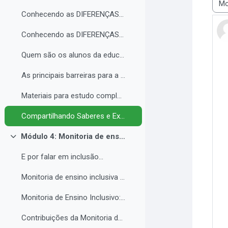
Most
Conhecendo as DIFERENÇAS para promover a IGUALDADE com EQUIDADE.
Conhecendo as DIFERENÇAS para promover a IGUALDADE com EQUIDADE.
Quem são os alunos da educação inclusiva.
As principais barreiras para a inclusão.
Materiais para estudo complementar - Módulo 3.
Compartilhando Saberes e Experiências. 2
Módulo 4: Monitoria de ensino inclusiva no processo formativo de estudantes com Necessidades Educacionais Específicas - NEE no contexto da Educação Profissional e Tecnológica.
Colapsar
E por falar em inclusão...
Monitoria de ensino inclusiva junto a estudante com Necessidades Educacionais Específicas - NEE no contexto da Educação Profissional e Tecnológica.
Monitoria de Ensino Inclusivo: Conceitos e Objetivos.
Contribuições da Monitoria de ensino inclusiva para o estudante com Necessidades Educacionais Específicas.