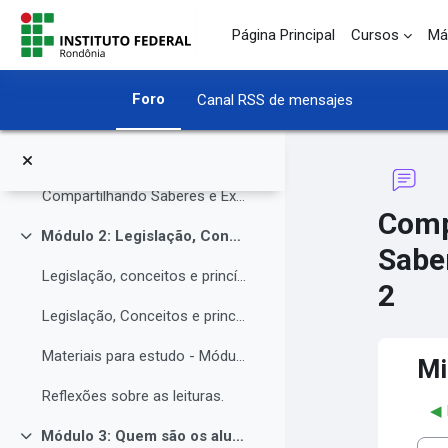
Colapsar
Salta al contenido principal
Página Principal
Cursos
Má
O Instituto Federal de Rondônia - IFRO
O Instituto Federal de Rondônia - IFRO
Foro
Canal RSS de mensajes
Núcleo de Atendimento às Pessoas com Necessidades Educacionais Específicas (NAPNE)
Materiais complementares do Módulo 1
Compartilhando Saberes e Experiências.
Comp
Módulo 2: Legislação, Conceitos e princípios da educação inclusiva.
Colapsar
Sabe
Legislação, conceitos e princípios da educação inclusiva.
2
Legislação, Conceitos e princípios da educação inclusiva (parte 2)
Materiais para estudo - Módulo 2.
Mi
Reflexões sobre as leituras.
◀︎
Módulo 3: Quem são os alunos da educação inclusiva.
Colapsar