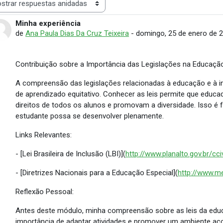
rar modo
Minha experiência
Número de respuestas: 0
de
Ana Paula Dias Da Cruz Teixeira
-
domingo, 25 de enero de 2
Contribuição sobre a Importância das Legislações na Educação
A compreensão das legislações relacionadas à educação e à in
de aprendizado equitativo. Conhecer as leis permite que educ
direitos de todos os alunos e promovam a diversidade. Isso é
estudante possa se desenvolver plenamente.
Links Relevantes:
- [Lei Brasileira de Inclusão (LBI)](
http://www.planalto.gov.br/cc
- [Diretrizes Nacionais para a Educação Especial](
http://www.me
Reflexão Pessoal:
Antes deste módulo, minha compreensão sobre as leis da educa
importância de adaptar atividades e promover um ambiente ac