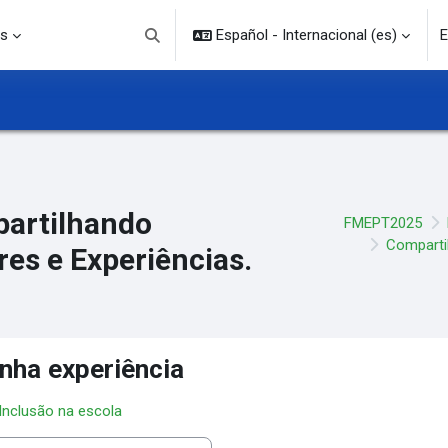
s
Español - Internacional ‎(es)‎
E
Selector de búsqueda de entrada
artilhando
FMEPT2025
Compartil
res e Experiências.
nha experiência
 Inclusão na escola