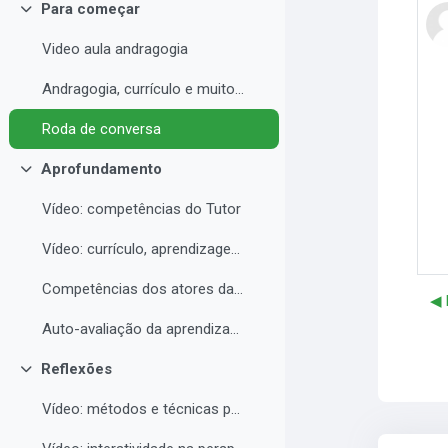
Para começar
Contrair
Video aula andragogia
Andragogia, currículo e muito mais
Roda de conversa
Aprofundamento
Contrair
Vídeo: competências do Tutor
Vídeo: currículo, aprendizagem e docência para EAD
Competências dos atores da educação a distância professor, tutor e aluno
◀︎
Auto-avaliação da aprendizagem
Reflexões
Contrair
Vídeo: métodos e técnicas para EAD