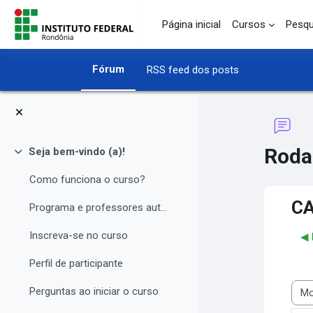
Ir para o conteúdo principal
Página inicial
Cursos
Pesqu
Fórum
RSS feed dos posts
Roda
Seja bem-vindo (a)!
Contrair
Como funciona o curso?
CA
Programa e professores autores
Inscreva-se no curso
◀︎
Perfil de participante
Perguntas ao iniciar o curso
Modo