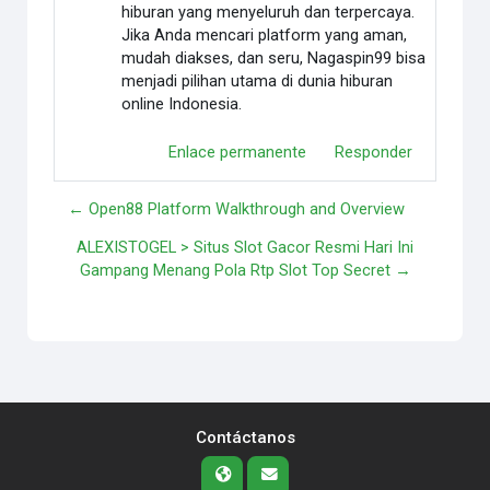
hiburan yang menyeluruh dan terpercaya.
Jika Anda mencari platform yang aman,
mudah diakses, dan seru, Nagaspin99 bisa
menjadi pilihan utama di dunia hiburan
online Indonesia.
Enlace permanente
Responder
← Open88 Platform Walkthrough and Overview
ALEXISTOGEL > Situs Slot Gacor Resmi Hari Ini
Gampang Menang Pola Rtp Slot Top Secret →
Contáctanos