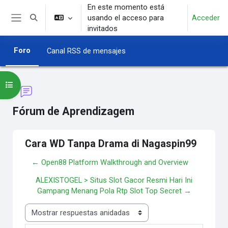
Salta al contenido principal
En este momento está
usando el acceso para
Acceder
Selector de búsqueda de entrada
Panel lateral
invitados
Foro
Canal RSS de mensajes
Abrir índice del curso
Fórum de Aprendizagem
Cara WD Tanpa Drama di Nagaspin99
← Open88 Platform Walkthrough and Overview
ALEXISTOGEL > Situs Slot Gacor Resmi Hari Ini
Gampang Menang Pola Rtp Slot Top Secret →
Mostrar modo