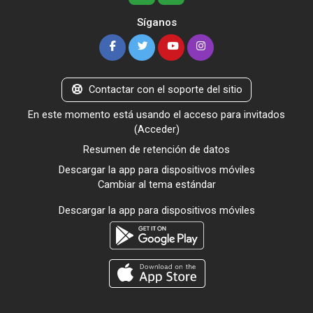
Síganos
Contactar con el soporte del sitio
En este momento está usando el acceso para invitados
(
Acceder
)
Resumen de retención de datos
Descargar la app para dispositivos móviles
Cambiar al tema estándar
Descargar la app para dispositivos móviles