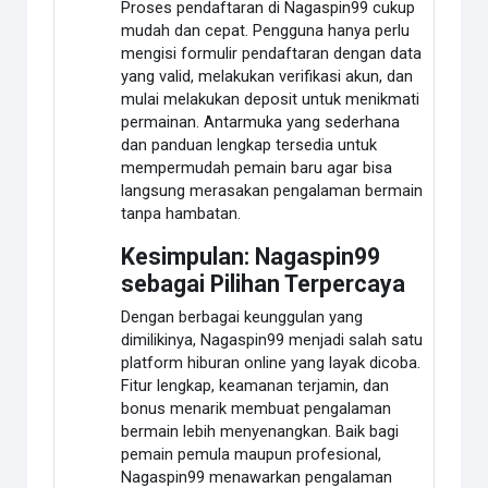
Proses pendaftaran di Nagaspin99 cukup
mudah dan cepat. Pengguna hanya perlu
mengisi formulir pendaftaran dengan data
yang valid, melakukan verifikasi akun, dan
mulai melakukan deposit untuk menikmati
permainan. Antarmuka yang sederhana
dan panduan lengkap tersedia untuk
mempermudah pemain baru agar bisa
langsung merasakan pengalaman bermain
tanpa hambatan.
Kesimpulan: Nagaspin99
sebagai Pilihan Terpercaya
Dengan berbagai keunggulan yang
dimilikinya, Nagaspin99 menjadi salah satu
platform hiburan online yang layak dicoba.
Fitur lengkap, keamanan terjamin, dan
bonus menarik membuat pengalaman
bermain lebih menyenangkan. Baik bagi
pemain pemula maupun profesional,
Nagaspin99 menawarkan pengalaman