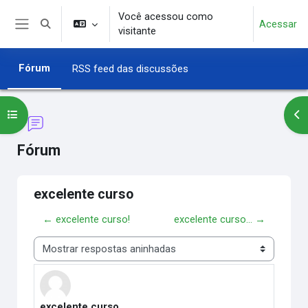
Ir para o conteúdo principal
Você acessou como
Acessar
Alternar entrada de pesquisa
visitante
Painel lateral
Fórum
RSS feed das discussões
Abrir índice do curso
Abr
Fórum
excelente curso
← excelente curso!
excelente curso... →
Modo de visualização
excelente curso
Número de respostas: 0