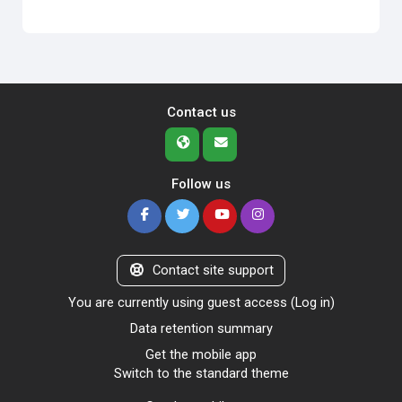
Contact us
Follow us
Contact site support
You are currently using guest access (
Log in
)
Data retention summary
Get the mobile app
Switch to the standard theme