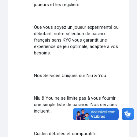
joueurs et les réguliers.
Que vous soyez un joueur expérimenté ou
débutant, notre sélection de casino
français sans KYC vous garantit une
expérience de jeu optimale, adaptée à vos
besoins.
Nos Services Uniques sur Niu & You
Niu & You ne se limite pas à vous fournir
une simple liste de casinos. Nos services
incluent :
Guides détaillés et comparatifs :