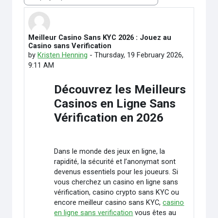
Display mode
Meilleur Casino Sans KYC 2026 : Jouez au
Number of replies: 0
Casino sans Verification
by
Kristen Henning
-
Thursday, 19 February 2026,
9:11 AM
Découvrez les Meilleurs
Casinos en Ligne Sans
Vérification en 2026
Dans le monde des jeux en ligne, la
rapidité, la sécurité et l’anonymat sont
devenus essentiels pour les joueurs. Si
vous cherchez un casino en ligne sans
vérification, casino crypto sans KYC ou
encore meilleur casino sans KYC,
casino
en ligne sans verification
vous êtes au