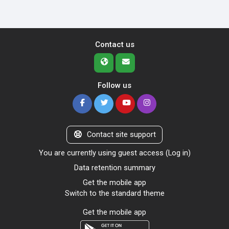
Contact us
Follow us
Contact site support
You are currently using guest access (
Log in
)
Data retention summary
Get the mobile app
Switch to the standard theme
Get the mobile app