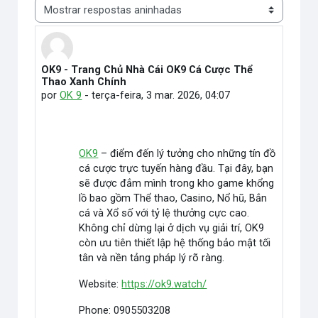
Modo de visualização
OK9 - Trang Chủ Nhà Cái OK9 Cá Cược Thể
Número de respostas: 0
Thao Xanh Chính
por
OK 9
-
terça-feira, 3 mar. 2026, 04:07
OK9
– điểm đến lý tưởng cho những tín đồ
cá cược trực tuyến hàng đầu. Tại đây, bạn
sẽ được đắm mình trong kho game khổng
lồ bao gồm Thể thao, Casino, Nổ hũ, Bắn
cá và Xổ số với tỷ lệ thưởng cực cao.
Không chỉ dừng lại ở dịch vụ giải trí, OK9
còn ưu tiên thiết lập hệ thống bảo mật tối
tân và nền tảng pháp lý rõ ràng.
Website:
https://ok9.watch/
Phone: 0905503208