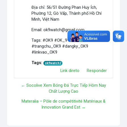
Địa chỉ: 56/51 Đường Phan Huy Ích,
Phường 12, Gò Vấp, Thành phố Hồ Chí
Minh, Việt Nam
Email: ok9watch@gmail.com
Tags: #OK9 #OK_9 #ok9watch
#trangchu_OK9 #dangky_OK9
#linkvao_OK9
Tags:
ok9watch2
Link direto
Responder
← Socolive Xem Bóng Đá Trực Tiếp Hôm Nay
Chất Lượng Cao
Materalia – Pôle de compétitivité Matériaux &
Innovation Grand Est →