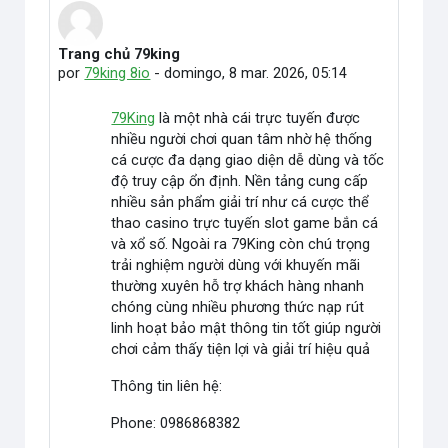
Trang chủ 79king
Número de respostas: 0
por
79king 8io
-
domingo, 8 mar. 2026, 05:14
79King
là một nhà cái trực tuyến được
nhiều người chơi quan tâm nhờ hệ thống
cá cược đa dạng giao diện dễ dùng và tốc
độ truy cập ổn định. Nền tảng cung cấp
nhiều sản phẩm giải trí như cá cược thể
thao casino trực tuyến slot game bắn cá
và xổ số. Ngoài ra 79King còn chú trọng
trải nghiệm người dùng với khuyến mãi
thường xuyên hỗ trợ khách hàng nhanh
chóng cùng nhiều phương thức nạp rút
linh hoạt bảo mật thông tin tốt giúp người
chơi cảm thấy tiện lợi và giải trí hiệu quả
Thông tin liên hệ:
Phone: 0986868382