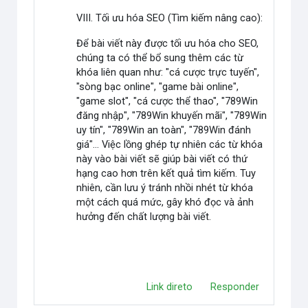
VIII. Tối ưu hóa SEO (Tìm kiếm nâng cao):
Để bài viết này được tối ưu hóa cho SEO,
chúng ta có thể bổ sung thêm các từ
khóa liên quan như: "cá cược trực tuyến",
"sòng bạc online", "game bài online",
"game slot", "cá cược thể thao", "789Win
đăng nhập", "789Win khuyến mãi", "789Win
uy tín", "789Win an toàn", "789Win đánh
giá"... Việc lồng ghép tự nhiên các từ khóa
này vào bài viết sẽ giúp bài viết có thứ
hạng cao hơn trên kết quả tìm kiếm. Tuy
nhiên, cần lưu ý tránh nhồi nhét từ khóa
một cách quá mức, gây khó đọc và ảnh
hưởng đến chất lượng bài viết.
Link direto
Responder