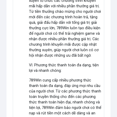
xuyên tổ chức các chương trình khuyến
mãi hấp dẫn với nhiều phần thưởng giá trị.
Từ tiền thưởng chào mừng cho người chơi
mới đến các chương trình hoàn trả, tặng
quà, giải đấu hấp dẫn với tổng giá trị giải
thưởng cực lớn, 789Win luôn tạo điều kiện
để người chơi có thể trải nghiệm game và
nhận được nhiều phần thưởng giá trị. Các
chương trình khuyến mãi được cập nhật
thường xuyên, giúp người chơi luôn có cơ
hội nhận được những ưu đãi bất ngờ.
VI. Phương thức thanh toán đa dạng, tiện
lợi và nhanh chóng:
789Win cung cấp nhiều phương thức
thanh toán đa dạng, đáp ứng mọi nhu cầu
của người chơi. Từ các phương thức thanh
toán truyền thống cho đến các phương
thức thanh toán hiện đại, nhanh chóng và
tiện lợi, 789Win đảm bảo người chơi có thể
nạp và rút tiền một cách dễ dàng và an