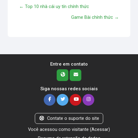
← Top 10 nhà cái uy tín chính thức
Game Bài chính thức →
Entre em contato
Siga nossas redes sociais
Contate o suporte do site
Você acessou como visitante (
Acessar
)