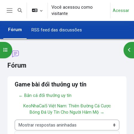
Ir para o conteúdo principal
Você acessou como
Acessar
Alternar entrada de pesquisa
visitante
Painel lateral
Fórum
RSS feed das discussões
Abrir índice do curso
Abr
Fórum
Game bài đổi thưởng uy tín
← Bắn cá đổi thưởng uy tín
KeoNhaCai5 Việt Nam: Thiên Đường Cá Cược
Bóng Đá Uy Tín Cho Người Hâm Mộ →
Modo de visualização