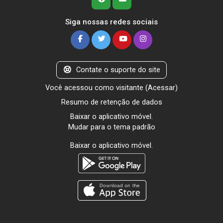
Siga nossas redes sociais
Contate o suporte do site
Você acessou como visitante (
Acessar
)
Resumo de retenção de dados
Baixar o aplicativo móvel.
Mudar para o tema padrão
Baixar o aplicativo móvel.