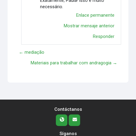
Exatamente, Paula! Isso é muito
necessário.
Enlace permanente
Mostrar mensaje anterior
Responder
← mediação
Materiais para trabalhar com andragogia →
Contáctanos
Síganos