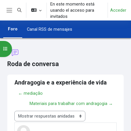
Salta al contenido principal
En este momento está
usando el acceso para
Acceder
Selector de búsqueda de entrada
Panel lateral
invitados
Foro
Canal RSS de mensajes
Abrir índice del curso
Roda de conversa
Andragogia e a experiência de vida
← mediação
Materiais para trabalhar com andragogia →
Mostrar modo