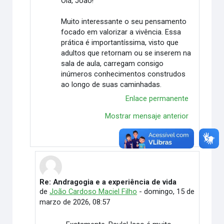
Olá, João!
Muito interessante o seu pensamento
focado em valorizar a vivência. Essa
prática é importantíssima, visto que
adultos que retornam ou se inserem na
sala de aula, carregam consigo
inúmeros conhecimentos construdos
ao longo de suas caminhadas.
Enlace permanente
Mostrar mensaje anterior
Responder
Re: Andragogia e a experiência de vida
En respuesta a Paula Maria de Oliveira Fiorati
de
João Cardoso Maciel Filho
-
domingo, 15 de
marzo de 2026, 08:57