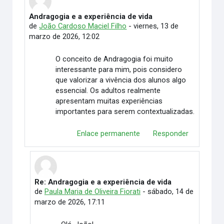
Andragogia e a experiência de vida
Número de respuestas: 2
de
João Cardoso Maciel Filho
-
viernes, 13 de
marzo de 2026, 12:02
O conceito de Andragogia foi muito
interessante para mim, pois considero
que valorizar a vivência dos alunos algo
essencial. Os adultos realmente
apresentam muitas experiências
importantes para serem contextualizadas.
Enlace permanente
Responder
Re: Andragogia e a experiência de vida
En respuesta a João Cardoso Maciel Filho
de
Paula Maria de Oliveira Fiorati
-
sábado, 14 de
marzo de 2026, 17:11