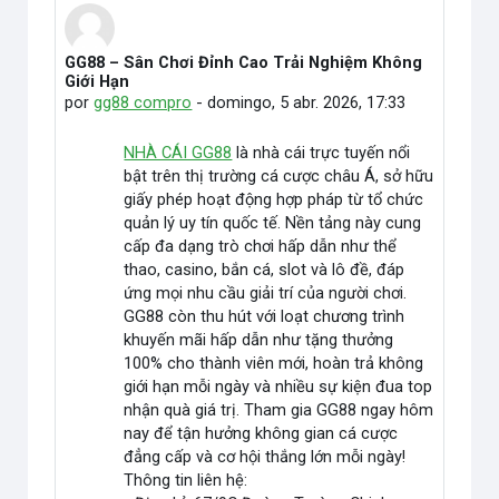
GG88 – Sân Chơi Đỉnh Cao Trải Nghiệm Không
Número de respostas: 0
Giới Hạn
por
gg88 compro
-
domingo, 5 abr. 2026, 17:33
NHÀ CÁI GG88
là nhà cái trực tuyến nổi
bật trên thị trường cá cược châu Á, sở hữu
giấy phép hoạt động hợp pháp từ tổ chức
quản lý uy tín quốc tế. Nền tảng này cung
cấp đa dạng trò chơi hấp dẫn như thể
thao, casino, bắn cá, slot và lô đề, đáp
ứng mọi nhu cầu giải trí của người chơi.
GG88 còn thu hút với loạt chương trình
khuyến mãi hấp dẫn như tặng thưởng
100% cho thành viên mới, hoàn trả không
giới hạn mỗi ngày và nhiều sự kiện đua top
nhận quà giá trị. Tham gia GG88 ngay hôm
nay để tận hưởng không gian cá cược
đẳng cấp và cơ hội thắng lớn mỗi ngày!
Thông tin liên hệ: