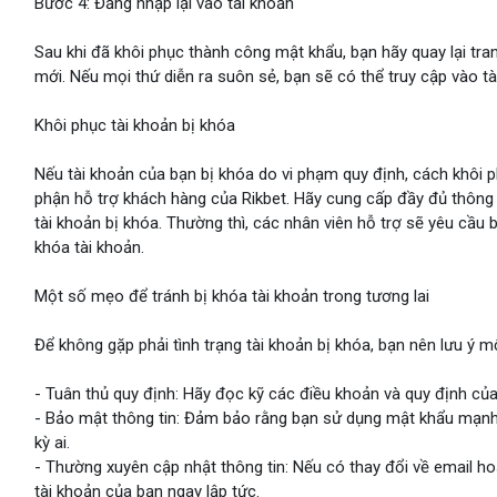
Bước 4: Đăng nhập lại vào tài khoản
Sau khi đã khôi phục thành công mật khẩu, bạn hãy quay lại tra
mới. Nếu mọi thứ diễn ra suôn sẻ, bạn sẽ có thể truy cập vào t
Khôi phục tài khoản bị khóa
Nếu tài khoản của bạn bị khóa do vi phạm quy định, cách khôi p
phận hỗ trợ khách hàng của Rikbet. Hãy cung cấp đầy đủ thông t
tài khoản bị khóa. Thường thì, các nhân viên hỗ trợ sẽ yêu cầu 
khóa tài khoản.
Một số mẹo để tránh bị khóa tài khoản trong tương lai
Để không gặp phải tình trạng tài khoản bị khóa, bạn nên lưu ý 
- Tuân thủ quy định: Hãy đọc kỹ các điều khoản và quy định của
- Bảo mật thông tin: Đảm bảo rằng bạn sử dụng mật khẩu mạnh v
kỳ ai.
- Thường xuyên cập nhật thông tin: Nếu có thay đổi về email hoặ
tài khoản của bạn ngay lập tức.