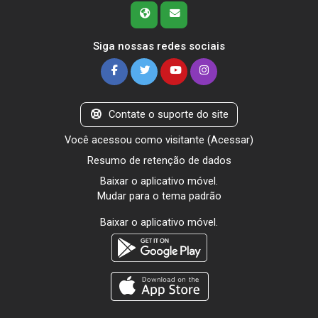
Siga nossas redes sociais
Contate o suporte do site
Você acessou como visitante (
Acessar
)
Resumo de retenção de dados
Baixar o aplicativo móvel.
Mudar para o tema padrão
Baixar o aplicativo móvel.