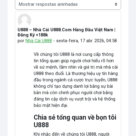
Modo de visualização
U888 – Nhà Cái U888.Com Hàng Đầu Việt Nam |
Número de respostas: 0
Đăng Ký +188k
por
Nhà Cái U888
-
sexta-feira, 17 abr. 2026, 04:58
Về chúng tôi U888 là nơi cung cấp thông
tin tổng quan giúp người chơi hiểu rõ hơn
về sứ mệnh, tầm nhìn và giá trị mà nhà cái
U888 theo đuổi. Là thương hiệu uy tín hàng
đầu trong ngành cá cược trực tuyến, U888
không chỉ tạo dựng danh lợi bằng sự bài
bản mà còn chinh phục người chơi bằng
đáng tin cậy dịch vụ vượt trội và hệ thống
bảo mật hiện đại.
Chia sẻ tổng quan về bọn tôi
U888
Khi nhắc đến về chúng tôi U888, người