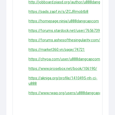
http://jobboard.piasd.org/author/u888dangcapcom
https://pads.zapf.in/s/ZCJRmobtb8
https://homepage.ninja/u888dangcapcom
https://forums.stardock.net/user/7656739
https://forums.ashesofthesingularity.com/user/76
https://market360.vn/page/74721
https://chyoa.com/user/u888dangcapcom
https://www.prosebox.net/book/106190/
https://akniga.org/profile/1410495-nh-ci-
u888
https://www.rwaq.org/users/u888dangcapcom