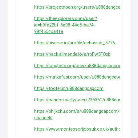
https://projectnoah.org/users/u888dangcapcom1
https://theexplorers.com/user?
id=b9fa22bf-5a98-44c5-ba74-
99f4654ca41e
https://uiverse.io/profile/debasish_5776
https://hack.allmende.io/s/rpFw5FQxb
https://longbets.org/user/u888dangcapcom/
https://matkafasi.com/user/u888dangcapcom
https://tooter.in/u888dangcapcom
https://bandori.party/user/735351/u888dangcapc
https://phijkchu.com/a/u888dangcapcom/video-
channels
https://www.montessorijobsuk.co.uk/author/u88