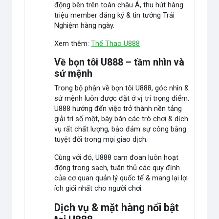
động bên trên toàn châu Á, thu hút hàng
triệu member đăng ký & tin tưởng Trải
Nghiệm hàng ngày.
Xem thêm:
Thể Thao U888
Về bọn tôi U888 – tầm nhìn và
sứ mệnh
Trong bộ phận về bọn tôi U888, góc nhìn &
sứ mệnh luôn được đặt ở vị trí trọng điểm.
U888 hướng đến việc trở thành nền tảng
giải trí số một, bày bán các trò chơi & dịch
vụ rất chất lượng, bảo đảm sự công bằng
tuyệt đối trong mọi giao dịch.
Cùng với đó, U888 cam đoan luôn hoạt
động trong sạch, tuân thủ các quy định
của cơ quan quản lý quốc tế & mang lại lợi
ích giỏi nhất cho người chơi.
Dịch vụ & mặt hàng nổi bật