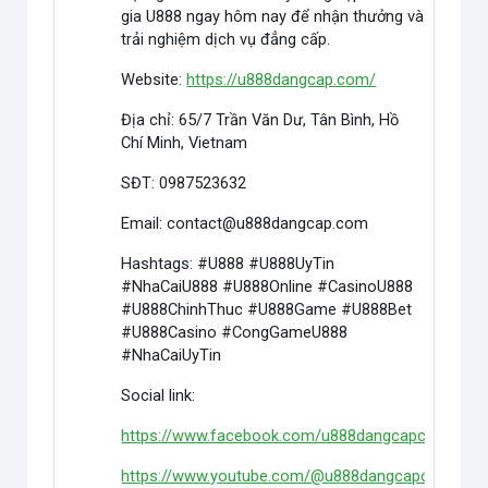
gia U888 ngay hôm nay để nhận thưởng và
trải nghiệm dịch vụ đẳng cấp.
Website:
https://u888dangcap.com/
Địa chỉ: 65/7 Trần Văn Dư, Tân Bình, Hồ
Chí Minh, Vietnam
SĐT: 0987523632
Email: contact@u888dangcap.com
Hashtags: #U888 #U888UyTin
#NhaCaiU888 #U888Online #CasinoU888
#U888ChinhThuc #U888Game #U888Bet
#U888Casino #CongGameU888
#NhaCaiUyTin
Social link:
https://www.facebook.com/u888dangcapcom/
https://www.youtube.com/@u888dangcapcom