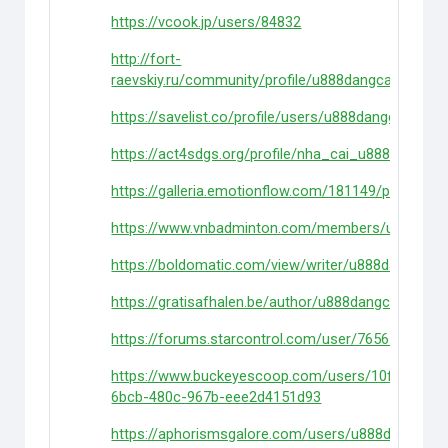
https://vcook.jp/users/84832
http://fort-
raevskiy.ru/community/profile/u888dangcapcom/
https://savelist.co/profile/users/u888dangcapcom
https://act4sdgs.org/profile/nha_cai_u888_1
https://galleria.emotionflow.com/181149/profile.ht
https://www.vnbadminton.com/members/u888dan
https://boldomatic.com/view/writer/u888dangcap
https://gratisafhalen.be/author/u888dangcapcom/
https://forums.starcontrol.com/user/7656739
https://www.buckeyescoop.com/users/10f702cc-
6bcb-480c-967b-eee2d4151d93
https://aphorismsgalore.com/users/u888dangcap