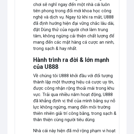
chơi sẽ nghĩ ngay đến một nhà cái luôn
tiên phong trong đổi mới khoa học công
nghệ và dịch vụ. Ngay từ khi ra mắt, U888
đã định hướng hiện đại vững chắc lâu dài,
đặt Dùng thử của người chơi làm trung
tâm, không ngừng cải thiện chất lượng để
mang đến các mặt hàng cá cược an ninh,
trong sạch & hay nhất.
Hành trình ra đời & lớn mạnh
của U888
Về chúng tôi U888 khởi đầu với đối tượng
thành lập một thương hiệu cá cược uy tín,
được công nhận rộng thoải mái trong khu
vực. Trải qua nhiều năm hoạt động, U888
đã khẳng định vị thế của mình bằng sự nỗ
lực không ngừng, mang đến môi trường
thiên nhiên giải trí công bằng, trong sạch &
thân thiện cùng người tiêu dùng.
Nhà cái này hiện đã mở rộng phạm vi hoạt