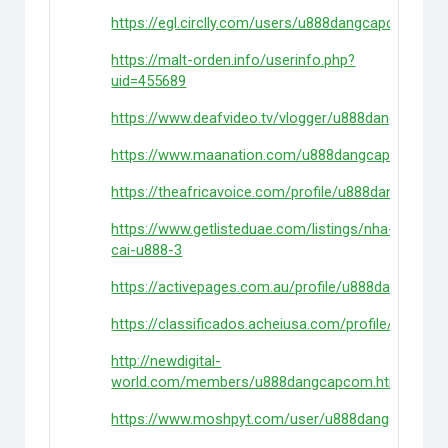
https://egl.circlly.com/users/u888dangcapcom
https://malt-orden.info/userinfo.php?
uid=455689
https://www.deafvideo.tv/vlogger/u888dangcapco
https://www.maanation.com/u888dangcapcom
https://theafricavoice.com/profile/u888dangcapc
https://www.getlisteduae.com/listings/nha-
cai-u888-3
https://activepages.com.au/profile/u888dangcapc
https://classificados.acheiusa.com/profile
http://newdigital-
world.com/members/u888dangcapcom.html
https://www.moshpyt.com/user/u888dangcapcom