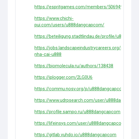
https://espritgames.com/members/50694945/
https://www.chichi-
pui.com/users/u888dangcapcom/
https://beteiligung.stadtlindau.de/profile/u888dan
https://jobs.landscapeindustrycareers.org/profiles
nha-cai-u888
https://biomolecula.ru/authors/138438
https://iplogger.com/2LG0U6
https://commu.nosv.org/p/u888dangcapcom/
https://www.udrpsearch.com/user/u888dangcapc
https://profile.sampo.ru/u888dangcapcom
https://lifeinsys.com/user/u888dangcapcom
https://gitlab.vuhdo.io/u888dangcapcom