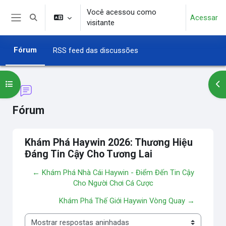
Ir para o conteúdo principal
Você acessou como
Acessar
Alternar entrada de pesquisa
visitante
Painel lateral
Fórum
RSS feed das discussões
Abrir índice do curso
Abr
Fórum
Khám Phá Haywin 2026: Thương Hiệu
Đáng Tin Cậy Cho Tương Lai
← Khám Phá Nhà Cái Haywin - Điểm Đến Tin Cậy
Cho Người Chơi Cá Cược
Khám Phá Thế Giới Haywin Vòng Quay →