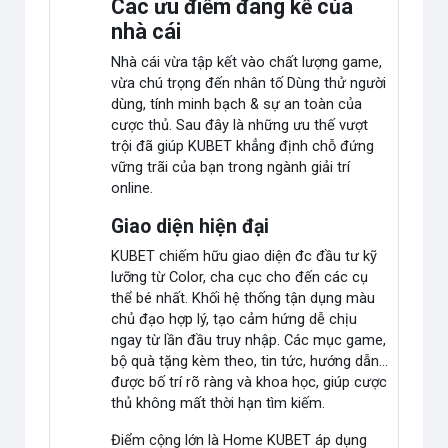
Các ưu điểm đáng kể của
nhà cái
Nhà cái vừa tập kết vào chất lượng game,
vừa chú trọng đến nhân tố Dùng thử người
dùng, tính minh bạch & sự an toàn của
cược thủ. Sau đây là những ưu thế vượt
trội đã giúp KUBET khẳng định chỗ đứng
vững trãi của bạn trong ngành giải trí
online.
Giao diện hiện đại
KUBET chiếm hữu giao diện đc đầu tư kỹ
lưỡng từ Color, cha cục cho đến các cụ
thể bé nhất. Khối hệ thống tận dụng màu
chủ đạo hợp lý, tạo cảm hứng dễ chịu
ngay từ lần đầu truy nhập. Các mục game,
bộ quà tặng kèm theo, tin tức, hướng dẫn…
được bố trí rõ ràng và khoa học, giúp cược
thủ không mất thời hạn tìm kiếm.
Điểm cộng lớn là Home KUBET áp dụng