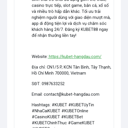
casino trực tiếp, slot game, bắn cá, xổ số
và nhiều trò hấp dẫn khác. Tối ưu trải
nghiệm người dùng với giao diện mượt mà,
app di động tiện lợi và dịch vụ chăm sóc
khách hàng 24/7. Đăng ký KUBET88 ngay
để nhận thưởng liền tay!
Website:
https://kubet-hangdau.com/
Địa chỉ: CN1/5 P, KCN Tân Bình, Tây Thạnh,
Hồ Chí Minh 700000, Vietnam
SĐT: 0987633252
Email: contact@kubet-hangdau.com
Hashtags: #KUBET #KUBETUyTin
#NhaCaiKUBET #KUBETOnline
#CasinoKUBET #KUBETBet
#KUBETChinhThuc #GameKUBET