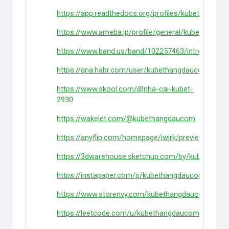
https://app.readthedocs.org/profiles/kubethangda
https://www.ameba.jp/profile/general/kubethangd
https://www.band.us/band/102257463/intro
https://qna.habr.com/user/kubethangdaucom
https://www.skool.com/@nha-cai-kubet-
2930
https://wakelet.com/@kubethangdaucom
https://anyflip.com/homepage/iwjrk/preview#Abou
https://3dwarehouse.sketchup.com/by/kubethang
https://instapaper.com/p/kubethangdaucom
https://www.storenvy.com/kubethangdaucom
https://leetcode.com/u/kubethangdaucom/