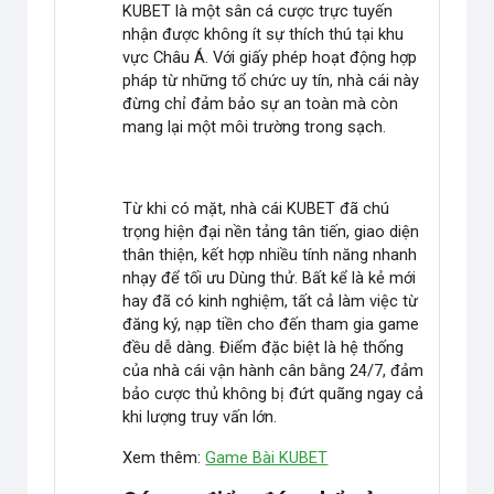
KUBET là một sân cá cược trực tuyến
nhận được không ít sự thích thú tại khu
vực Châu Á. Với giấy phép hoạt động hợp
pháp từ những tổ chức uy tín, nhà cái này
đừng chỉ đảm bảo sự an toàn mà còn
mang lại một môi trường trong sạch.
Từ khi có mặt, nhà cái KUBET đã chú
trọng hiện đại nền tảng tân tiến, giao diện
thân thiện, kết hợp nhiều tính năng nhanh
nhạy để tối ưu Dùng thử. Bất kể là kẻ mới
hay đã có kinh nghiệm, tất cả làm việc từ
đăng ký, nạp tiền cho đến tham gia game
đều dễ dàng. Điểm đặc biệt là hệ thống
của nhà cái vận hành cân bằng 24/7, đảm
bảo cược thủ không bị đứt quãng ngay cả
khi lượng truy vấn lớn.
Xem thêm:
Game Bài KUBET