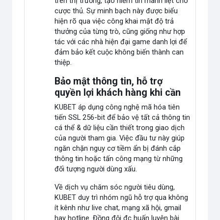
trên thị trường, tạo niềm tin mãnh liệt cho
cược thủ. Sự minh bạch này được biểu
hiện rõ qua việc công khai mật độ trả
thưởng của từng trò, cũng giống như hợp
tác với các nhà hiện đại game danh lợi để
đảm bảo kết cuộc không biến thành can
thiệp.
Bảo mật thông tin, hỗ trợ
quyền lợi khách hàng khi cần
KUBET áp dụng công nghệ mã hóa tiên
tiến SSL 256-bit để bảo vệ tất cả thông tin
cá thể & dữ liệu cần thiết trong giao dịch
của người tham gia. Việc đầu tư này giúp
ngăn chặn nguy cơ tiềm ẩn bị đánh cắp
thông tin hoặc tấn công mạng từ những
đối tượng người dùng xấu.
Về dịch vụ chăm sóc người tiêu dùng,
KUBET duy trì nhóm ngũ hỗ trợ qua không
ít kênh như live chat, mạng xã hội, gmail
hay hotline. Đồng đội đc huấn luyện bài