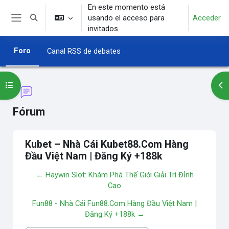
Salta al contenido principal
En este momento está
usando el acceso para
Acceder
Selector de búsqueda de entrada
Panel lateral
invitados
Foro
Canal RSS de debates
Abrir índice del curso
Abr
Fórum
Kubet – Nhà Cái Kubet88.Com Hàng
Đầu Việt Nam | Đăng Ký +188k
← Haywin Slot: Khám Phá Thế Giới Giải Trí Đỉnh
Cao
Fun88 - Nhà Cái Fun88.Com Hàng Đầu Việt Nam |
Đăng Ký +188k →