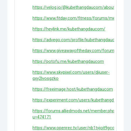
https://velog.io/@kubethangdaucom/about
https://www.fitday.com/fitness/forums/members
https://heylink.me/kubethangdaucom/
https://advego.com/profile/kubethangdaucom/
https://www.giveawayoftheday.com/forums/profil
https://potofu.me/kubethangdaucom
https://www.skypixel.com/users/djiuser-
qxy2lvosgzko
https://freeimage.host/kubethangdaucom
https://experiment.com/users/kubethangdaucom
https://forums.alliedmods.net/member.php?
u=474171
https://www.openrec.tv/user/nb1tyjoit9gcce8q903