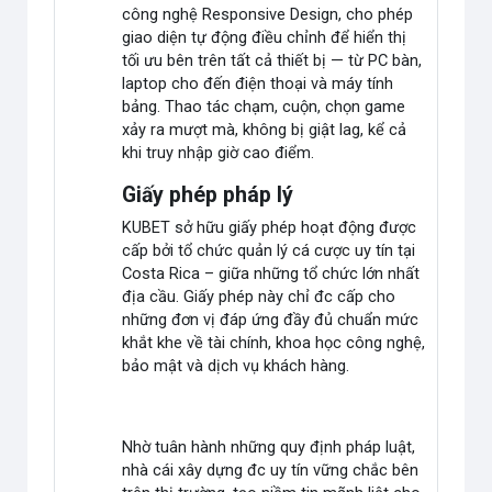
công nghệ Responsive Design, cho phép
giao diện tự động điều chỉnh để hiển thị
tối ưu bên trên tất cả thiết bị — từ PC bàn,
laptop cho đến điện thoại và máy tính
bảng. Thao tác chạm, cuộn, chọn game
xảy ra mượt mà, không bị giật lag, kể cả
khi truy nhập giờ cao điểm.
Giấy phép pháp lý
KUBET sở hữu giấy phép hoạt động được
cấp bởi tổ chức quản lý cá cược uy tín tại
Costa Rica – giữa những tổ chức lớn nhất
địa cầu. Giấy phép này chỉ đc cấp cho
những đơn vị đáp ứng đầy đủ chuẩn mức
khắt khe về tài chính, khoa học công nghệ,
bảo mật và dịch vụ khách hàng.
Nhờ tuân hành những quy định pháp luật,
nhà cái xây dựng đc uy tín vững chắc bên