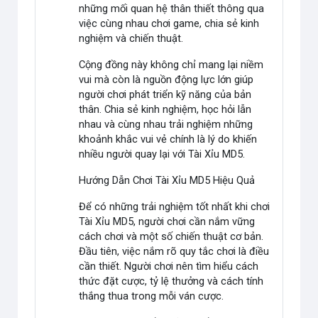
những mối quan hệ thân thiết thông qua
việc cùng nhau chơi game, chia sẻ kinh
nghiệm và chiến thuật.
Cộng đồng này không chỉ mang lại niềm
vui mà còn là nguồn động lực lớn giúp
người chơi phát triển kỹ năng của bản
thân. Chia sẻ kinh nghiệm, học hỏi lẫn
nhau và cùng nhau trải nghiệm những
khoảnh khắc vui vẻ chính là lý do khiến
nhiều người quay lại với Tài Xỉu MD5.
Hướng Dẫn Chơi Tài Xỉu MD5 Hiệu Quả
Để có những trải nghiệm tốt nhất khi chơi
Tài Xỉu MD5, người chơi cần nắm vững
cách chơi và một số chiến thuật cơ bản.
Đầu tiên, việc nắm rõ quy tắc chơi là điều
cần thiết. Người chơi nên tìm hiểu cách
thức đặt cược, tỷ lệ thưởng và cách tính
thắng thua trong mỗi ván cược.