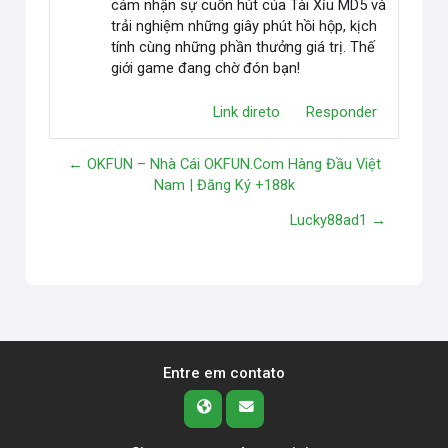
cảm nhận sự cuốn hút của Tài Xỉu MD5 và
trải nghiệm những giây phút hồi hộp, kịch
tính cùng những phần thưởng giá trị. Thế
giới game đang chờ đón bạn!
Link direto
Responder
← OKFUN – Nhà Cái OKFUN.Com Hàng Đầu Việt
Nam | Đăng Ký +188k
Lucky88ad1 →
Entre em contato