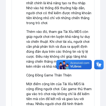
nhất chính là khả năng tạo ra thu nhập.
Nhờ vào hệ thống đổi thưởng hấp dẫn,
người chơi có thể kiếm được những khoản
tiền không nhỏ chỉ với những chiến thắng
trong trò chơi.
Thêm vào đó, tham gia Tài Xỉu MD5 còn
giúp người chơi rèn luyện khả năng tư duy
và chiến thuật. Khi chơi tài xỉu, người chơi
cần phải phân tích và đưa ra quyết định
đúng đắn dựa trên các thông tin và tỷ lệ
cược. Điều này không chỉ giúp tăng khả
năng chiến thắng mà còn rèn luyện tính
kiên nhẫn và khả năng kiểm soát cảm xúc.
Cộng Đồng Game Thân Thiện
Một điểm cộng lớn của Tài Xỉu MD5 là
cộng đồng người chơi. Các game thủ tham
gia vào trò chơi này không chỉ là để kiếm
tiền mà còn để kết nối và giao lưu với
nhau. Nhiều người chơi đã hình thành