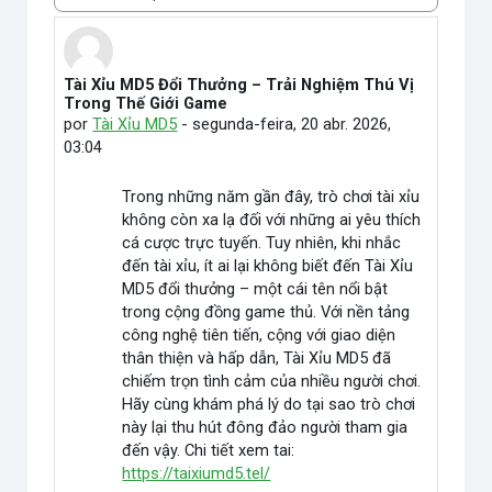
Modo de visualização
Tài Xỉu MD5 Đổi Thưởng – Trải Nghiệm Thú Vị
Número de respostas: 0
Trong Thế Giới Game
por
Tài Xỉu MD5
-
segunda-feira, 20 abr. 2026,
03:04
Trong những năm gần đây, trò chơi tài xỉu
không còn xa lạ đối với những ai yêu thích
cá cược trực tuyến. Tuy nhiên, khi nhắc
đến tài xỉu, ít ai lại không biết đến Tài Xỉu
MD5 đổi thưởng – một cái tên nổi bật
trong cộng đồng game thủ. Với nền tảng
công nghệ tiên tiến, cộng với giao diện
thân thiện và hấp dẫn, Tài Xỉu MD5 đã
chiếm trọn tình cảm của nhiều người chơi.
Hãy cùng khám phá lý do tại sao trò chơi
này lại thu hút đông đảo người tham gia
đến vậy.
Chi tiết xem tai:
https://taixiumd5.tel/