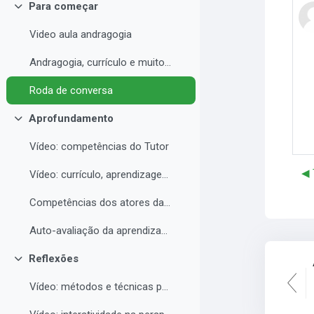
Para começar
Contrair
Video aula andragogia
Andragogia, currículo e muito mais
Roda de conversa
Aprofundamento
Contrair
Vídeo: competências do Tutor
◀︎
Vídeo: currículo, aprendizagem e docência para EAD
Competências dos atores da educação a distância professor, tutor e aluno
Auto-avaliação da aprendizagem
Reflexões
Contrair
Vídeo: métodos e técnicas para EAD