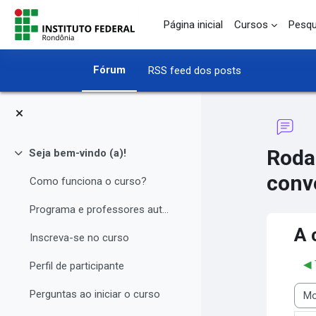
Ir para o conteúdo principal
Página inicial
Cursos
Pesqu
Fórum
RSS feed dos posts
Roda
Seja bem-vindo (a)!
Contrair
conv
Como funciona o curso?
Programa e professores autores
A 
Inscreva-se no curso
◀︎
Perfil de participante
Perguntas ao iniciar o curso
Modo