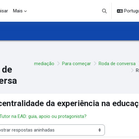
isar
Mais
Portuguê
Alternar entrada d
mediação
Para começar
Roda de conversa
 de
R
ersa
centralidade da experiência na educa
 Tutor na EAD: guia, apoio ou protagonista?
 de visualização