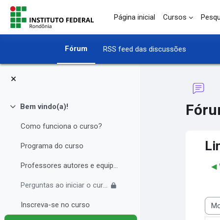
Ir para o conteúdo principal
Página inicial
Cursos
Pesqu
Fórum
RSS feed das discussões
Fór
Bem vindo(a)!
Contrair
Como funciona o curso?
Li
Programa do curso
Professores autores e equipe multidisciplinar
◀︎
Perguntas ao iniciar o curso
Inscreva-se no curso
Modo