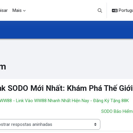
isar
Mais
Portuguê
Alternar entrada d
um
nk SODO Mới Nhất: Khám Phá Thế Giới 
 WW88 - Link Vào WW88 Nhanh Nhất Hiện Nay - Đăng Ký Tặng 88K
SODO Bảo Hiểm:
 de visualização