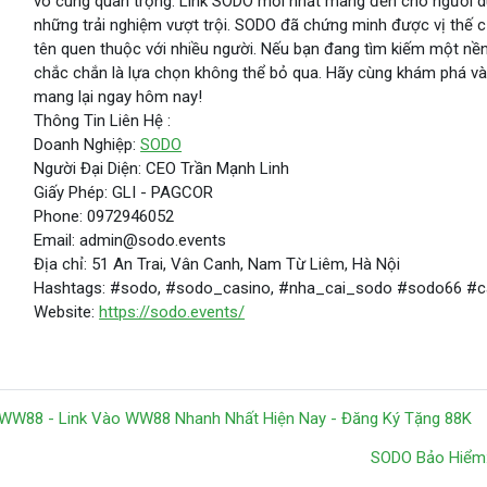
vô cùng quan trọng. Link SODO mới nhất mang đến cho người d
những trải nghiệm vượt trội. SODO đã chứng minh được vị thế củ
tên quen thuộc với nhiều người. Nếu bạn đang tìm kiếm một nền 
chắc chắn là lựa chọn không thể bỏ qua. Hãy cùng khám phá và
mang lại ngay hôm nay!
Thông Tin Liên Hệ :
Doanh Nghiệp:
SODO
Người Đại Diện: CEO Trần Mạnh Linh
Giấy Phép: GLI - PAGCOR
Phone: 0972946052
Email: admin@sodo.events
Địa chỉ: 51 An Trai, Vân Canh, Nam Từ Liêm, Hà Nội
Hashtags: #sodo, #sodo_casino, #nha_cai_sodo #sodo66 #
Website:
https://sodo.events/
 WW88 - Link Vào WW88 Nhanh Nhất Hiện Nay - Đăng Ký Tặng 88K
SODO Bảo Hiểm: