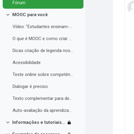
Fórum
MOOC para você
Contrair
Vídeo: "Estudantes ensinam-se uns aos outros const...
O que é MOOC e como criar seu curso com qualidade
Dicas criação de legenda nos vídeos
Acessibilidade
Teste online sobre competências digitais
Dialogar é preciso
Texto complementar para debate sobre MOOC
Auto-avaliação da aprendizagem
Informações e tutoriais Moodle
Contrair