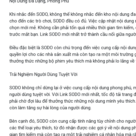
Nội Dung Đa Dạng, Phong Phú
Khi nhắc đến SODO, không thể không nhắc đến kho nội dung đa 
cho đến các trò chơi, SODO đều có đủ. Việc cập nhật nội dung 
chọn mới mẻ. Không cần phải tốn quá nhiều thời gian tìm kiếm, c
trước mắt bạn. Link SODO mới nhất trở thành cầu nối giữa người 
Điều đặc biệt là SODO còn chú trọng đến việc cung cấp nội du
quyền lợi cho các nhà sản xuất mà còn tạo ra một môi trường g
thưởng thức những bộ phim yêu thích mà không phải lo lắng về 
Trải Nghiệm Người Dùng Tuyệt Vời
SODO không chỉ dừng lại ở việc cung cấp nội dung phong phú, 
người dùng tuyệt vời. Với Link SODO mới nhất, tốc độ tải trang 
phải chờ đợi lâu để thưởng thức những nội dung mình yêu thích. 
còn làm tăng sự hài lòng của người dùng.
Bên cạnh đó, SODO còn cung cấp tính năng tùy chỉnh cho người
các thể loại yêu thích, từ đó nhận được các gợi ý về nội dung ph
gian tìm kiếm mà còn tạo ra một trải nghiệm cá nhân hóa mà rấ