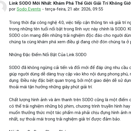
Link SODO Mới Nhất: Khám Phá Thế Giới Giải Trí Không Giớ
Número de respostas: 0
por
Sodo Events
-
terça-feira, 21 abr. 2026, 09:55
Trong thời đại công nghệ 4.0, việc tiếp cận thông tin và giải trí
trong những tên tuổi nổi bật trong lĩnh vực này chính là SODO. K
SODO còn mang đến những trải nghiệm độc đáo cho người dùng.
chúng ta cùng khám phá xem điều gì đang chờ đón chúng ta ở p
Những Đặc Điểm Nổi Bật Của Link SODO
SODO đã không ngừng cải tiến và đổi mới để đáp ứng nhu cầu 
giúp người dùng dễ dàng truy cập vào kho nội dung phong phú, 
dụng. Điều này đặc biệt quan trọng, bởi một giao diện dễ sử dụn
thoải mái tận hưởng những giây phút giải trí.
Chất lượng hình ảnh và âm thanh trên SODO cũng là một điểm c
có thể trải nghiệm những bộ phim, chương trình truyền hình ha
muốn thưởng thức một tác phẩm mà phải chịu đựng hình ảnh m
nhất, sự thoải mái trong trải nghiệm giải trí được đảm bảo.