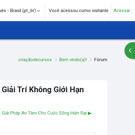
s - Brasil ‎(pt_br)‎
Você acessou como visitante
Acessar
e pesquisa
Abr
criaçãodecursos
Bem vindo(a)!
Fórum
Giải Trí Không Giới Hạn
 Giải Pháp An Tâm Cho Cuộc Sống Hiện Đại ▶︎