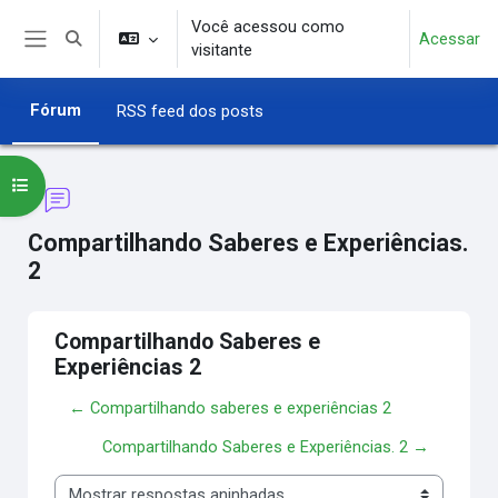
Ir para o conteúdo principal
Você acessou como
Acessar
Alternar entrada de pesquisa
visitante
Painel lateral
Fórum
RSS feed dos posts
Abrir índice do curso
Compartilhando Saberes e Experiências.
2
Compartilhando Saberes e
Experiências 2
← Compartilhando saberes e experiências 2
Compartilhando Saberes e Experiências. 2 →