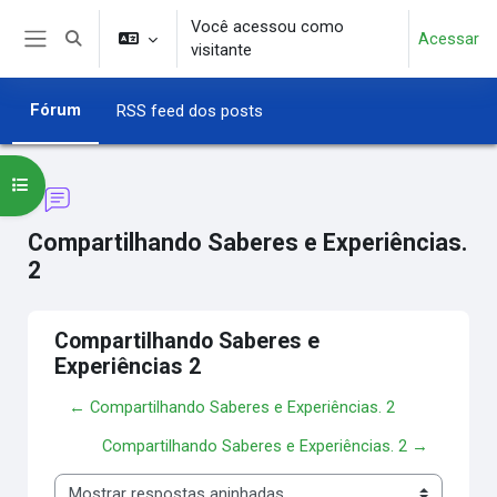
Ir para o conteúdo principal
Você acessou como
Acessar
Alternar entrada de pesquisa
visitante
Painel lateral
Fórum
RSS feed dos posts
Abrir índice do curso
Compartilhando Saberes e Experiências.
2
Compartilhando Saberes e
Experiências 2
← Compartilhando Saberes e Experiências. 2
Compartilhando Saberes e Experiências. 2 →