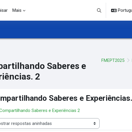
isar
Mais
Portuguê
Alternar entrada d
FMEPT2025
artilhando Saberes e
iências. 2
mpartilhando Saberes e Experiências.
 Compartilhando Saberes e Experiências 2
 de visualização