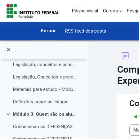
O Instituto Federal de Rondônia - IFRO
Ir para o conteúdo principal
Página inicial
Cursos
Pesqu
Núcleo de Atendimento às Pessoas com Necessidades Educacionais Específicas (NAPNE)
Materiais complementares do Módulo 1
Fórum
RSS feed dos posts
Compartilhando Saberes e Experiências.
Módulo 2: Legislação, Conceitos e princípios da educação inclusiva.
Contrair
Legislação, conceitos e princípios da educação inclusiva.
Comp
Legislação, Conceitos e princípios da educação inclusiva (parte 2)
Exper
Materiais para estudo - Módulo 2.
Co
Reflexões sobre as leituras.
Módulo 3: Quem são os alunos da educação inclusiva.
◀︎
Contrair
Conhecendo as DIFERENÇAS para promover a IGUALDADE com EQUIDADE.
Modo