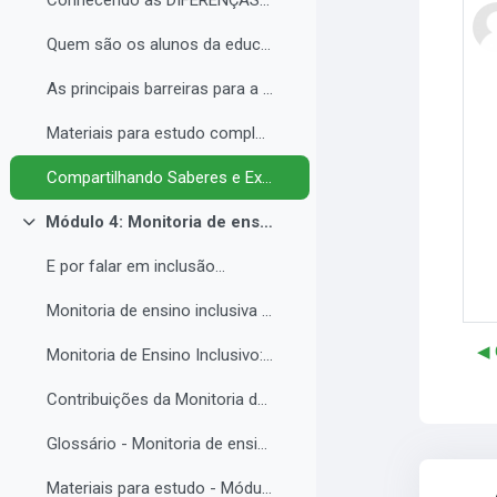
Conhecendo as DIFERENÇAS para promover a IGUALDADE com EQUIDADE.
Quem são os alunos da educação inclusiva.
As principais barreiras para a inclusão.
Materiais para estudo complementar - Módulo 3.
Compartilhando Saberes e Experiências. 2
Módulo 4: Monitoria de ensino inclusiva no processo formativo de estudantes com Necessidades Educacionais Específicas - NEE no contexto da Educação Profissional e Tecnológica.
Contrair
E por falar em inclusão...
Monitoria de ensino inclusiva junto a estudante com Necessidades Educacionais Específicas - NEE no contexto da Educação Profissional e Tecnológica.
◀︎
Monitoria de Ensino Inclusivo: Conceitos e Objetivos.
Contribuições da Monitoria de ensino inclusiva para o estudante com Necessidades Educacionais Específicas.
Glossário - Monitoria de ensino e educação inclusiva.
Materiais para estudo - Módulo 4.