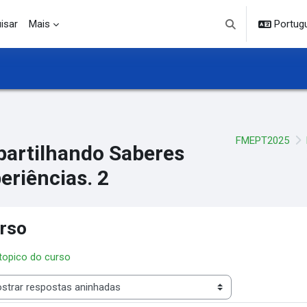
isar
Mais
Portuguê
Alternar entrada d
FMEPT2025
artilhando Saberes
eriências. 2
rso
 topico do curso
 de visualização