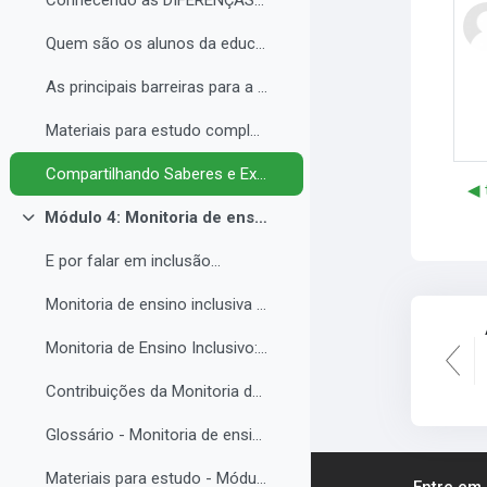
Conhecendo as DIFERENÇAS para promover a IGUALDADE com EQUIDADE.
Quem são os alunos da educação inclusiva.
As principais barreiras para a inclusão.
Materiais para estudo complementar - Módulo 3.
Compartilhando Saberes e Experiências. 2
◀︎
Módulo 4: Monitoria de ensino inclusiva no processo formativo de estudantes com Necessidades Educacionais Específicas - NEE no contexto da Educação Profissional e Tecnológica.
Contrair
E por falar em inclusão...
Monitoria de ensino inclusiva junto a estudante com Necessidades Educacionais Específicas - NEE no contexto da Educação Profissional e Tecnológica.
Monitoria de Ensino Inclusivo: Conceitos e Objetivos.
Contribuições da Monitoria de ensino inclusiva para o estudante com Necessidades Educacionais Específicas.
Glossário - Monitoria de ensino e educação inclusiva.
Materiais para estudo - Módulo 4.
Entre em