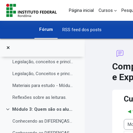
O Instituto Federal de Rondônia - IFRO
Ir para o conteúdo principal
Página inicial
Cursos
Pesqu
Núcleo de Atendimento às Pessoas com Necessidades Educacionais Específicas (NAPNE)
Materiais complementares do Módulo 1
Fórum
RSS feed dos posts
Compartilhando Saberes e Experiências.
Módulo 2: Legislação, Conceitos e princípios da educação inclusiva.
Contrair
Legislação, conceitos e princípios da educação inclusiva.
Comp
Legislação, Conceitos e princípios da educação inclusiva (parte 2)
e Exp
Materiais para estudo - Módulo 2.
Cu
Reflexões sobre as leituras.
Módulo 3: Quem são os alunos da educação inclusiva.
◀︎
Contrair
Conhecendo as DIFERENÇAS para promover a IGUALDADE com EQUIDADE.
Modo