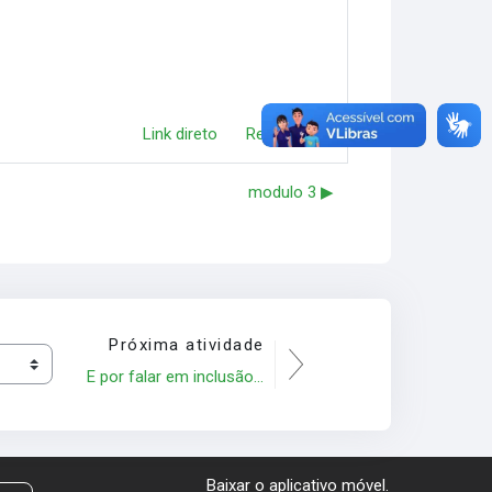
Link direto
Responder
modulo 3 ▶︎
Próxima atividade
E por falar em inclusão...
Baixar o aplicativo móvel.