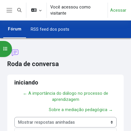
Ir para o conteúdo principal
Você acessou como
Acessar
Alternar entrada de pesquisa
visitante
Painel lateral
Fórum
RSS feed dos posts
Abrir índice do curso
Roda de conversa
iniciando
← A importância do diálogo no processo de
aprendizagem
Sobre a mediação pedagógica →
Modo de visualização