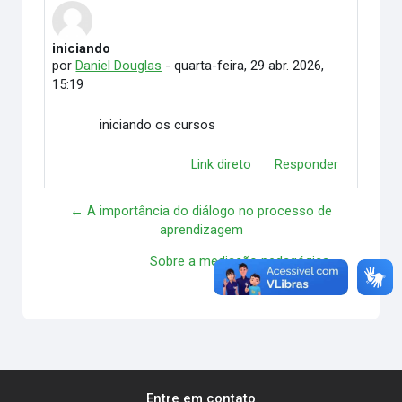
iniciando
Número de respostas: 0
por
Daniel Douglas
-
quarta-feira, 29 abr. 2026,
15:19
iniciando os cursos
Link direto
Responder
← A importância do diálogo no processo de
aprendizagem
Sobre a mediação pedagógica →
Entre em contato